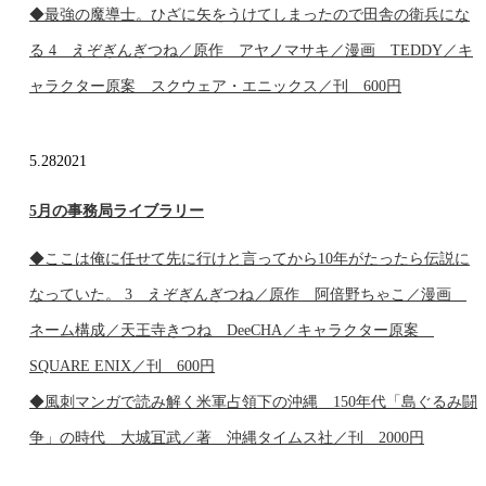
◆最強の魔導士。ひざに矢をうけてしまったので田舎の衛兵にな
る 4 えぞぎんぎつね／原作 アヤノマサキ／漫画 TEDDY／キ
ャラクター原案 スクウェア・エニックス／刊 600円
5.28
2021
5月の事務局ライブラリー
◆ここは俺に任せて先に行けと言ってから10年がたったら伝説に
なっていた。 3 えぞぎんぎつね／原作 阿倍野ちゃこ／漫画
ネーム構成／天王寺きつね DeeCHA／キャラクター原案
SQUARE ENIX／刊 600円
◆風刺マンガで読み解く米軍占領下の沖縄 150年代「島ぐるみ闘
争」の時代 大城冝武／著 沖縄タイムス社／刊 2000円