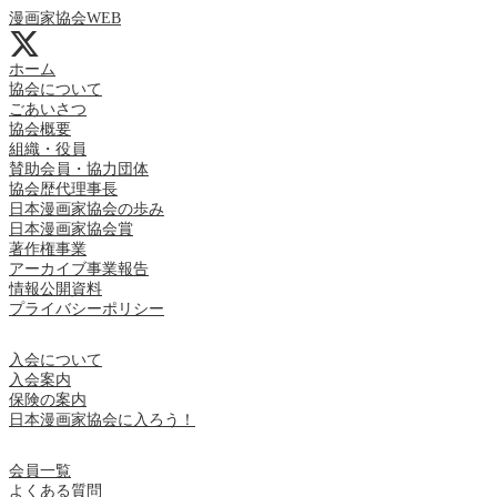
漫画家協会WEB
ホーム
協会について
ごあいさつ
協会概要
組織・役員
賛助会員・協力団体
協会歴代理事長
日本漫画家協会の歩み
日本漫画家協会賞
著作権事業
アーカイブ事業報告
情報公開資料
プライバシーポリシー
入会について
入会案内
保険の案内
日本漫画家協会に入ろう！
会員一覧
よくある質問