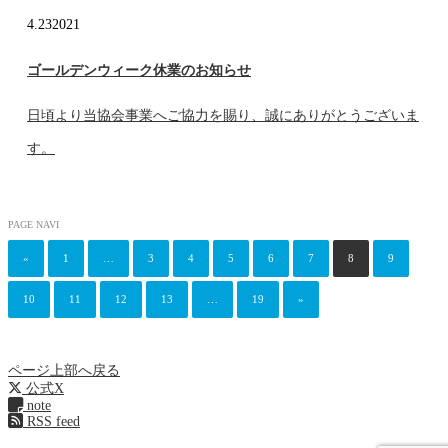
4.23
2021
ゴールデンウィーク休業のお知らせ
日頃より当協会事業へご協力を賜り、誠にありがとうございま
す。
PAGE NAVI
«
1
…
3
4
5
6
7
8
9
10
11
12
13
…
19
»
ページ上部へ戻る
公式X
note
RSS feed