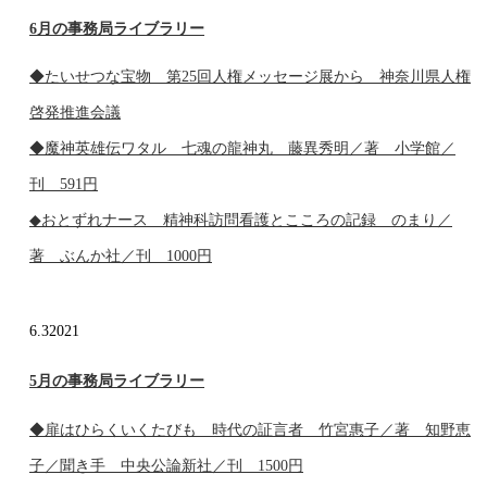
6月の事務局ライブラリー
◆たいせつな宝物 第25回人権メッセージ展から 神奈川県人権
啓発推進会議
◆魔神英雄伝ワタル 七魂の龍神丸 藤異秀明／著 小学館／
刊 591円
◆おとずれナース 精神科訪問看護とこころの記録 のまり／
著 ぶんか社／刊 1000円
6.3
2021
5月の事務局ライブラリー
◆扉はひらくいくたびも 時代の証言者 竹宮惠子／著 知野恵
子／聞き手 中央公論新社／刊 1500円