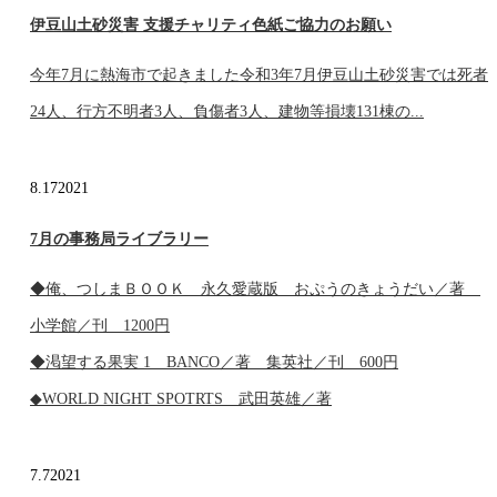
伊豆山土砂災害 支援チャリティ色紙ご協力のお願い
今年7月に熱海市で起きました令和3年7月伊豆山土砂災害では死者
24人、行方不明者3人、負傷者3人、建物等損壊131棟の...
8.17
2021
7月の事務局ライブラリー
◆俺、つしまＢＯＯＫ 永久愛蔵版 おぷうのきょうだい／著
小学館／刊 1200円
◆渇望する果実 1 BANCO／著 集英社／刊 600円
◆WORLD NIGHT SPOTRTS 武田英雄／著
7.7
2021