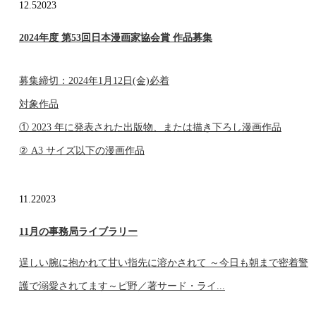
12.5
2023
2024年度 第53回日本漫画家協会賞 作品募集
募集締切：2024年1月12日(金)必着
対象作品
① 2023 年に発表された出版物、または描き下ろし漫画作品
② A3 サイズ以下の漫画作品
11.2
2023
11月の事務局ライブラリー
逞しい腕に抱かれて甘い指先に溶かされて ～今日も朝まで密着警
護で溺愛されてます～ピ野／著サード・ライ...