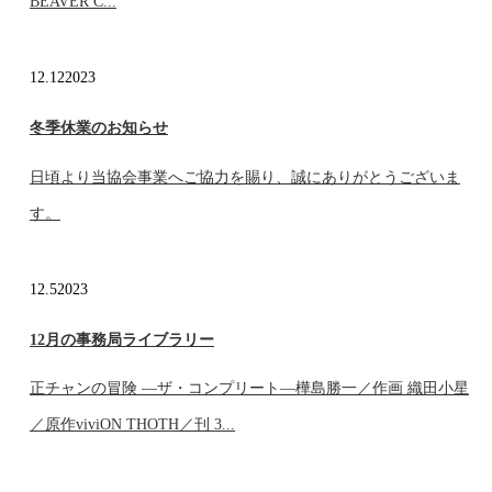
BEAVER C...
12.12
2023
冬季休業のお知らせ
日頃より当協会事業へご協力を賜り、誠にありがとうございま
す。
12.5
2023
12月の事務局ライブラリー
正チャンの冒険 ―ザ・コンプリート―樺島勝一／作画 織田小星
／原作viviON THOTH／刊 3...