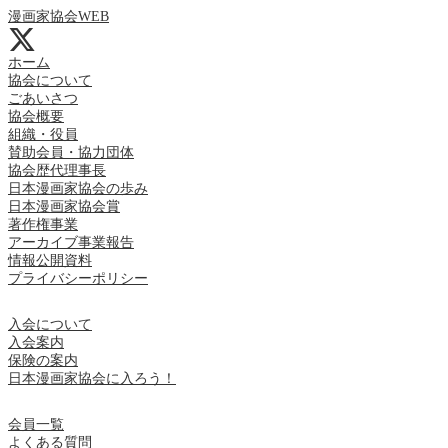
漫画家協会WEB
ホーム
協会について
ごあいさつ
協会概要
組織・役員
賛助会員・協力団体
協会歴代理事長
日本漫画家協会の歩み
日本漫画家協会賞
著作権事業
アーカイブ事業報告
情報公開資料
プライバシーポリシー
入会について
入会案内
保険の案内
日本漫画家協会に入ろう！
会員一覧
よくある質問