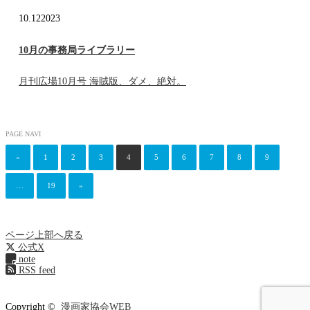
10.12
2023
10月の事務局ライブラリー
月刊広場10月号 海賊版、ダメ、絶対。
PAGE NAVI
«
1
2
3
4
5
6
7
8
9
…
19
»
ページ上部へ戻る
公式X
note
RSS feed
Copyright ©
漫画家協会WEB