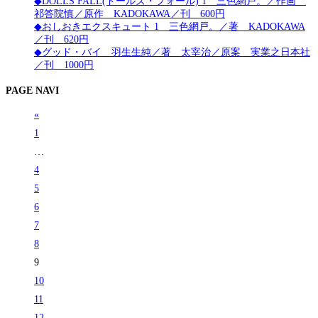
◆DOLLS FALL(ドールズ・フォール) 1 三色網戸。／作画
祁答院慎／原作 KADOKAWA／刊 600円
◆おしおきエクスキュート 1 三色網戸。／著 KADOKAWA
／刊 620円
◆グッド・バイ 羽生生純／著 太宰治／原案 実業之日本社
／刊 1000円
PAGE NAVI
«
1
…
4
5
6
7
8
9
10
11
12