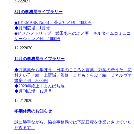
3.22
2021
3月の事務局ライブラリー
◆EYEMASK No.61 蒼天社／刊 1000円
◆月刊広場 1月号
◆ヒメハメトリップ 武田あらのぶ／著 キルタイムコミュニ
ケーション／刊 1000円
12.22
2020
12月の事務局ライブラリー
◆万葉集から学ぼう 日本のこころと言葉 万葉の恋うた 花
村えい子／絵 上野誠／監修 こどもくらぶ／編 ミネルヴァ
書房／刊 3000円
◆2020年紙上くまんばち展
◆月刊広場 12月号
12.21
2020
冬期休業のお知らせ
誠に勝手ながら、協会事務局では下記日程を休業とさせていた
だきます。