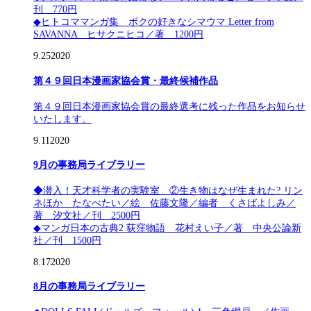
刊 770円
◆ヒトコママンガ集 ボクの好きなシマウマ Letter from
SAVANNA ヒサクニヒコ／著 1200円
9.25
2020
第４９回日本漫画家協会賞・最終候補作品
第４９回日本漫画家協会賞の最終選考に残った作品をお知らせ
いたします。
9.11
2020
9月の事務局ライブラリー
◆潜入！天才科学者の実験室 ②生き物はなぜ生まれた? リン
ネほか たなべたい／絵 佐藤文隆／編者 くさばよしみ／
著 汐文社／刊 2500円
◆マンガ日本の古典2 荻窪物語 花村えい子／著 中央公論新
社／刊 1500円
8.17
2020
8月の事務局ライブラリー