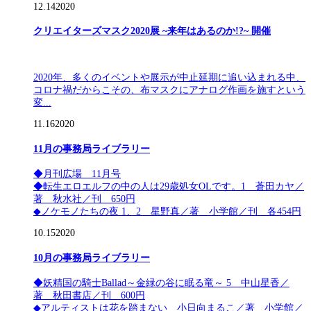
12.14
2020
クリエイターズマスク2020展 ~来年はあるのか!?~ 開催
2020年、多くのイベントや展示が中止延期に追い込まれる中、
コロナ禍だからこその、布マスクにアナログ作画を施すという
変...
11.16
2020
11月の事務局ライブラリー
◆月刊広場 11月号
◆転生エロエルフの中の人は29歳処女OLです。1 蒼田カヤ／
著 秋水社／刊 650円
◆ノケモノたちの夜 1、2 星野真／著 小学館／刊 各454円
10.15
2020
10月の事務局ライブラリー
◆妖精国の騎士Ballad～金緑の谷に眠る竜～ 5 中山星香／
著 秋田書店／刊 600円
◆アルティストは花を踏まない 小日向まるこ／著 小学館／