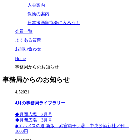
入会案内
保険の案内
日本漫画家協会に入ろう！
会員一覧
よくある質問
お問い合わせ
Home
事務局からのお知らせ
事務局からのお知らせ
4.5
2021
4月の事務局ライブラリー
◆月間広場 2月号
◆月間広場 3月号
◆エルメスの道 新版 武宮惠子／著 中央公論新社／刊
1600円