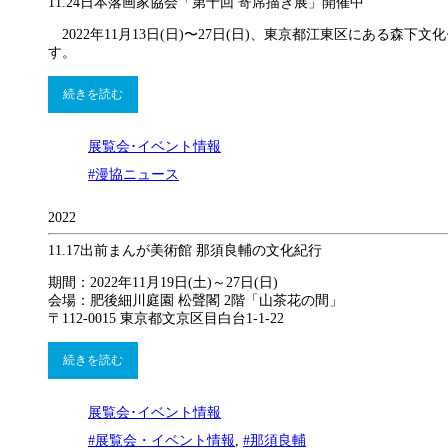
11.24
日本落画家協会「第十回 寄席描き展」開催中
2022年11月13日(日)〜27日(日)、東京都江東区にある
す。
続きを読む
展覧会･イベント情報
#漫協ニュース
2022
11.17
出前まんが美術館 那須良輔の文化紀行
期間：2022年11月19日(土)～27日(日)
会場：肥後細川庭園 松聲閣 2階「山茶花の間」
〒112-0015 東京都文京区目白台1-1-22
続きを読む
展覧会･イベント情報
#展覧会・イベント情報
,
#那須良輔