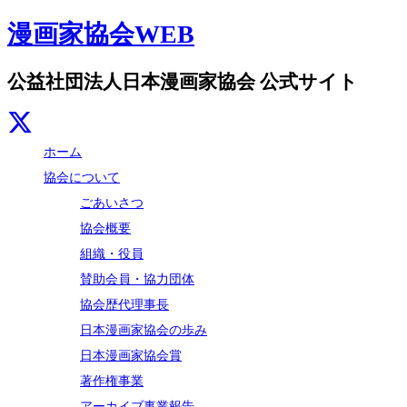
漫画家協会WEB
公益社団法人日本漫画家協会 公式サイト
ホーム
協会について
ごあいさつ
協会概要
組織・役員
賛助会員・協力団体
協会歴代理事長
日本漫画家協会の歩み
日本漫画家協会賞
著作権事業
アーカイブ事業報告