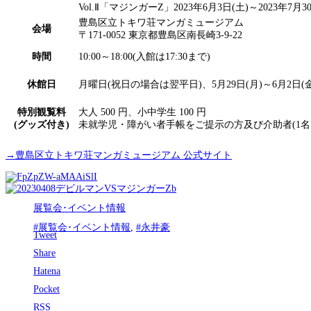
Vol.Ⅱ「マジンガーZ」2023年6月3日(土)～2023年7月3
豊島区立トキワ荘マンガミュージアム
会場
〒171-0052 東京都豊島区南長崎3-9-22
時間
10:00～18:00(入館は17:30まで)
休館日
月曜日(祝日の場合は翌平日)、5月29日(月)～6月2日(金
特別観覧料
大人 500 円、小中学生 100 円
(グッズ付き)
未就学児・障がい者手帳をご提示の方及び介助者(1名
→豊島区立トキワ荘マンガミュージアム 公式サイト
展覧会･イベント情報
#展覧会･イベント情報
,
#永井豪
Tweet
Share
Hatena
Pocket
RSS