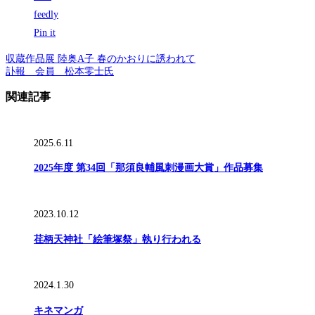
feedly
Pin it
収蔵作品展 陸奥A子 春のかおりに誘われて
訃報 会員 松本零士氏
関連記事
2025.6.11
2025年度 第34回「那須良輔風刺漫画大賞」作品募集
2023.10.12
荏柄天神社「絵筆塚祭」執り行われる
2024.1.30
キネマンガ