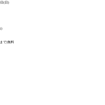
0日(日)
)
まで)無料