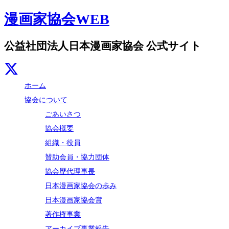
漫画家協会WEB
公益社団法人日本漫画家協会 公式サイト
ホーム
協会について
ごあいさつ
協会概要
組織・役員
賛助会員・協力団体
協会歴代理事長
日本漫画家協会の歩み
日本漫画家協会賞
著作権事業
アーカイブ事業報告