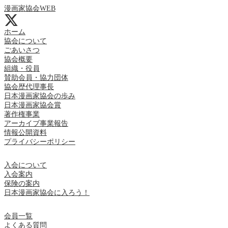
漫画家協会WEB
ホーム
協会について
ごあいさつ
協会概要
組織・役員
賛助会員・協力団体
協会歴代理事長
日本漫画家協会の歩み
日本漫画家協会賞
著作権事業
アーカイブ事業報告
情報公開資料
プライバシーポリシー
入会について
入会案内
保険の案内
日本漫画家協会に入ろう！
会員一覧
よくある質問