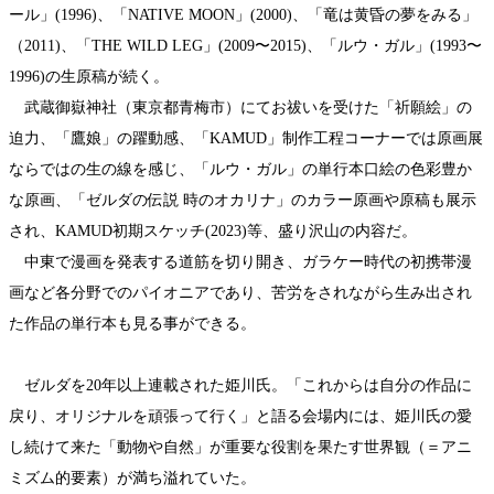
ール」(1996)、「NATIVE MOON」(2000)、「竜は黄昏の夢をみる」
（2011)、「THE WILD LEG」(2009〜2015)、「ルウ・ガル」(1993〜
1996)の生原稿が続く。
武蔵御嶽神社（東京都青梅市）にてお祓いを受けた「祈願絵」の
迫力、「鷹娘」の躍動感、「KAMUD」制作工程コーナーでは原画展
ならではの生の線を感じ、「ルウ・ガル」の単行本口絵の色彩豊か
な原画、「ゼルダの伝説 時のオカリナ」のカラー原画や原稿も展示
され、KAMUD初期スケッチ(2023)等、盛り沢山の内容だ。
中東で漫画を発表する道筋を切り開き、ガラケー時代の初携帯漫
画など各分野でのパイオニアであり、苦労をされながら生み出され
た作品の単行本も見る事ができる。
ゼルダを20年以上連載された姫川氏。「これからは自分の作品に
戻り、オリジナルを頑張って行く」と語る会場内には、姫川氏の愛
し続けて来た「動物や自然」が重要な役割を果たす世界観（＝アニ
ミズム的要素）が満ち溢れていた。