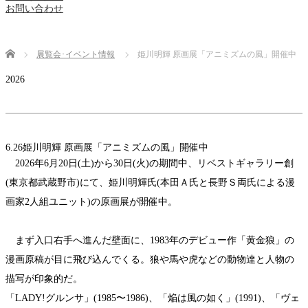
お問い合わせ
Home
展覧会･イベント情報
姫川明輝 原画展「アニミズムの風」開催中
2026
6.26
姫川明輝 原画展「アニミズムの風」開催中
2026年6月20日(土)から30日(火)の期間中、リベストギャラリー創
(東京都武蔵野市)にて、姫川明輝氏(本田Ａ氏と長野Ｓ両氏による漫
画家2人組ユニット)の原画展が開催中。
まず入口右手へ進んだ壁面に、1983年のデビュー作「黄金狼」の
漫画原稿が目に飛び込んでくる。狼や馬や虎などの動物達と人物の
描写が印象的だ。
「LADY!グルンサ」(1985〜1986)、「焔は風の如く」(1991)、「ヴェ