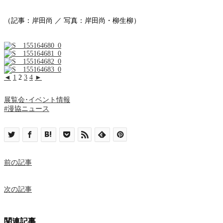
（記事：岸田尚 ／ 写真：岸田尚・柳生柳）
◄
1
2
3
4
►
展覧会･イベント情報
#漫協ニュース
前の記事
次の記事
関連記事