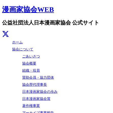
漫画家協会WEB
公益社団法人日本漫画家協会 公式サイト
ホーム
協会について
ごあいさつ
協会概要
組織・役員
賛助会員・協力団体
協会歴代理事長
日本漫画家協会の歩み
日本漫画家協会賞
著作権事業
アーカイブ事業報告