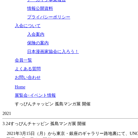
情報公開資料
プライバシーポリシー
入会について
入会案内
保険の案内
日本漫画家協会に入ろう！
会員一覧
よくある質問
お問い合わせ
Home
展覧会･イベント情報
すっぴんチャッピン 孤島マンガ展 開催
2021
3.24
すっぴんチャッピン 孤島マンガ展 開催
2021年3月15日（月）から東京・銀座のギャラリー路地裏にて、U