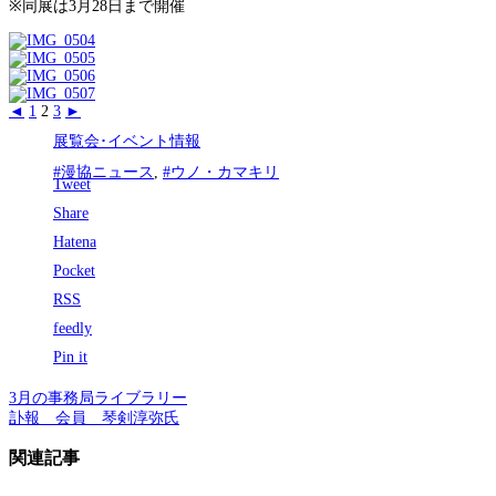
※同展は3月28日まで開催
◄
1
2
3
►
展覧会･イベント情報
#漫協ニュース
,
#ウノ・カマキリ
Tweet
Share
Hatena
Pocket
RSS
feedly
Pin it
3月の事務局ライブラリー
訃報 会員 琴剣淳弥氏
関連記事