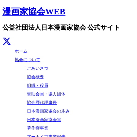
漫画家協会WEB
公益社団法人日本漫画家協会 公式サイト
ホーム
協会について
ごあいさつ
協会概要
組織・役員
賛助会員・協力団体
協会歴代理事長
日本漫画家協会の歩み
日本漫画家協会賞
著作権事業
アーカイブ事業報告