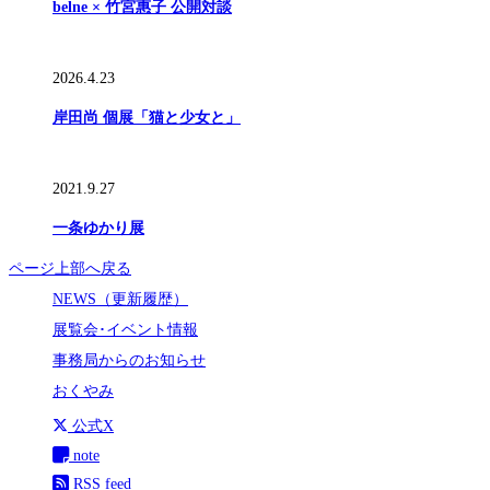
belne × 竹宮惠子 公開対談
2026.4.23
岸田尚 個展「猫と少女と」
2021.9.27
一条ゆかり展
ページ上部へ戻る
NEWS（更新履歴）
展覧会･イベント情報
事務局からのお知らせ
おくやみ
公式X
note
RSS feed