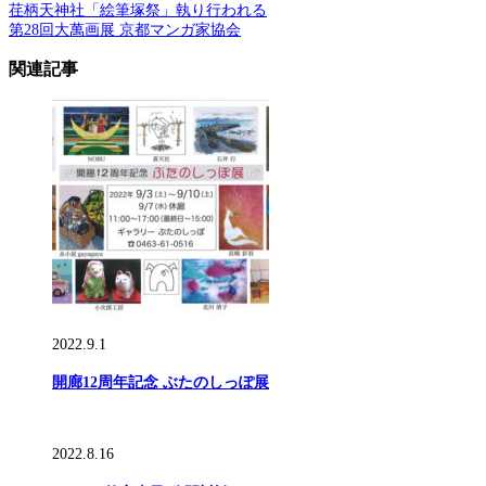
荏柄天神社「絵筆塚祭」執り行われる
第28回大萬画展 京都マンガ家協会
関連記事
2022.9.1
開廊12周年記念 ぶたのしっぽ展
2022.8.16