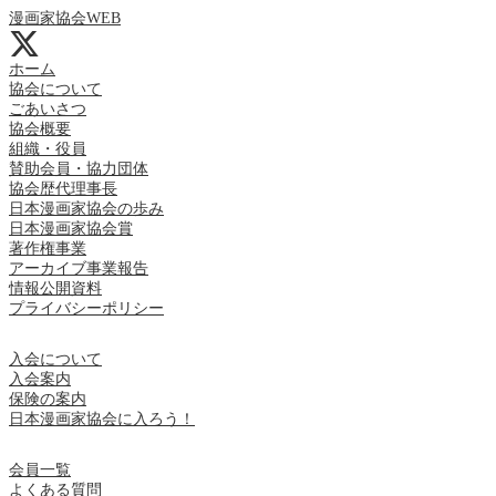
漫画家協会WEB
ホーム
協会について
ごあいさつ
協会概要
組織・役員
賛助会員・協力団体
協会歴代理事長
日本漫画家協会の歩み
日本漫画家協会賞
著作権事業
アーカイブ事業報告
情報公開資料
プライバシーポリシー
入会について
入会案内
保険の案内
日本漫画家協会に入ろう！
会員一覧
よくある質問