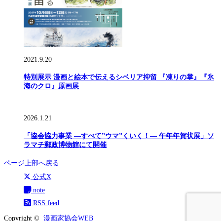
2021.9.20
特別展示 漫画と絵本で伝えるシベリア抑留 『凍りの掌』『氷
海のクロ』原画展
2026.1.21
「協会協力事業 ―すべて”ウマ”くいく！― 午年年賀状展」ソ
ラマチ郵政博物館にて開催
ページ上部へ戻る
公式X
note
RSS feed
Copyright ©
漫画家協会WEB