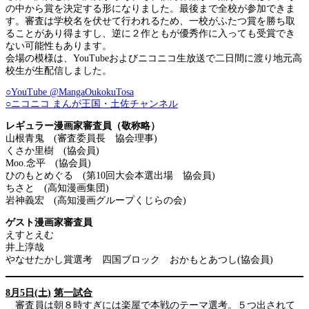
の中から賞を決定する形になりました。最後まで全校が参加できま
す。審査は学校名を伏せて行われるため、一校がふたつ賞を勝ち取
ることがあり得ますし、逆に２作ともが優秀作に入っても受賞でき
ない可能性もあります。
会場の模様は、YouTubeおよびニコニコ生放送で二日間に渡り地元高
校生が生配信しました。
○YouTube @MangaOukokuTosa
○ニコニコ まんが王国・土佐チャンネル
レギュラー漫画家審査員（敬称略）
山根青鬼 (審査委員長 協会理事)
くさか里樹 (協会員)
Moo.念平 (協会員)
ひのもとめぐる (第10回大会本選出場 協会員)
ちさと (高知漫画集団)
岩神義宏 (高知漫画グループくじらの会)
ゲスト漫画家審査員
えすとえむ
井上淳哉
やなせたかし賞選考 四国ブロック おかもとあつし(協会員)
8月5日(土)
第一試合
審査員は朝８時すぎには楽屋で本戦のテーマ選考。５つ出されて