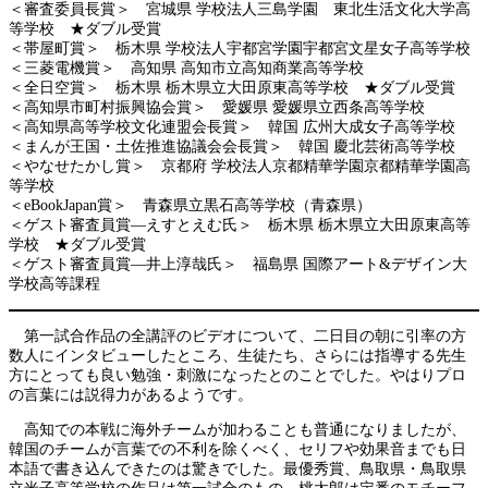
＜審査委員長賞＞ 宮城県 学校法人三島学園 東北生活文化大学高
等学校 ★ダブル受賞
＜帯屋町賞＞ 栃木県 学校法人宇都宮学園宇都宮文星女子高等学校
＜三菱電機賞＞ 高知県 高知市立高知商業高等学校
＜全日空賞＞ 栃木県 栃木県立大田原東高等学校 ★ダブル受賞
＜高知県市町村振興協会賞＞ 愛媛県 愛媛県立西条高等学校
＜高知県高等学校文化連盟会長賞＞ 韓国 広州大成女子高等学校
＜まんが王国・土佐推進協議会会長賞＞ 韓国 慶北芸術高等学校
＜やなせたかし賞＞ 京都府 学校法人京都精華学園京都精華学園高
等学校
＜eBookJapan賞＞ 青森県立黒石高等学校（青森県）
＜ゲスト審査員賞―えすとえむ氏＞ 栃木県 栃木県立大田原東高等
学校 ★ダブル受賞
＜ゲスト審査員賞―井上淳哉氏＞ 福島県 国際アート&デザイン大
学校高等課程
第一試合作品の全講評のビデオについて、二日目の朝に引率の方
数人にインタビューしたところ、生徒たち、さらには指導する先生
方にとっても良い勉強・刺激になったとのことでした。やはりプロ
の言葉には説得力があるようです。
高知での本戦に海外チームが加わることも普通になりましたが、
韓国のチームが言葉での不利を除くべく、セリフや効果音までも日
本語で書き込んできたのは驚きでした。最優秀賞、鳥取県・鳥取県