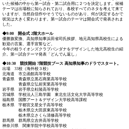
いた候補の中から第一試合・第二試合用に２つを決定します。候補
テーマは出場校に知らされており、各校すべてのネタを考えて来て
いますが、当然自信作やそうでないものがあり、何が決定するかで
状況は大きく変わります。第一試合のテーマは開会式で発表されま
した。
◆9:00 開会式 2階大ホール
優勝旗変換、高知県知事浜田省司氏挨拶、地元高知県高校生による
歓迎の言葉、選手宣誓など。
今年の桂ライオンズクラブバンダナをデザインした地元高校生の紹
介。第一試合テーマ発表「どんでん返し」
◆10:30 競技開始 7階競技ブース 高知県知事のドラでスタート。
出場 33校（海外校３校）
北海道 市立函館高等学校
青森県 青森県立黒石商業高等学校
青森県立弘前実業高等学校
岩手県 岩手県立杜陵高等学校
宮城県 学校法人三島学園 東北生活文化大学高等学校
福島県 国際アート＆デザイン大学校高等課程
栃木県 宇都宮文星女子高等学校
栃木県立大田原東高等学校
栃木県立さくら清修高等学校
群馬県 群馬県立吉井高等学校
神奈川県 関東学院中学校高等学校