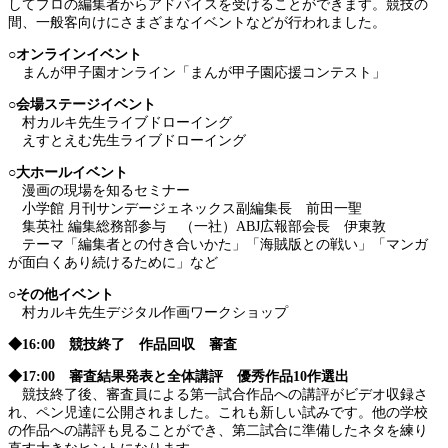
してプロの編集者からアドバイスを受けることができます。競技の
間、一般客向けにさまざまなイベントなどが行われました。
○オンラインイベント
まんが甲子園オンライン「まんが甲子園応援コンテスト」
○会場ステージイベント
村カルキ先生ライブドローイング
えすとえむ先生ライブドローイング
○大ホールイベント
漫画の現場を知るセミナー
小学館 月刊サンデージェネックス副編集長 前田一聖
集英社 編集総務部参与 （一社）ABJ広報部会長 伊東敦
テーマ「編集者との付き合いかた」「海賊版との戦い」「マンガ
が面白くあり続けるために」など
○その他イベント
村カルキ先生デジタル作画ワークショップ
◆16:00 競技終了 作品回収 審査
◆17:00 審査結果発表と全体講評 優秀作品10作選出
競技終了後、審査員による第一試合作品への講評がビデオ収録さ
れ、ペン児達に公開されました。これも新しい試みです。他の学校
の作品への講評も見ることができ、第二試合に準備したネタを練り