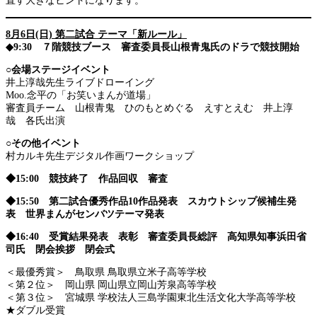
直す大きなヒントになります。
8月6日(日) 第二試合 テーマ「新ルール」
◆9:30 ７階競技ブース 審査委員長山根青鬼氏のドラで競技開始
○会場ステージイベント
井上淳哉先生ライブドローイング
Moo.念平の「お笑いまんが道場」
審査員チーム 山根青鬼 ひのもとめぐる えすとえむ 井上淳
哉 各氏出演
○その他イベント
村カルキ先生デジタル作画ワークショップ
◆15:00 競技終了 作品回収 審査
◆15:50 第二試合優秀作品10作品発表 スカウトシップ候補生発
表 世界まんがセンバツテーマ発表
◆16:40 受賞結果発表 表彰 審査委員長総評 高知県知事浜田省
司氏 閉会挨拶 閉会式
＜最優秀賞＞ 鳥取県 鳥取県立米子高等学校
＜第２位＞ 岡山県 岡山県立岡山芳泉高等学校
＜第３位＞ 宮城県 学校法人三島学園東北生活文化大学高等学校
★ダブル受賞