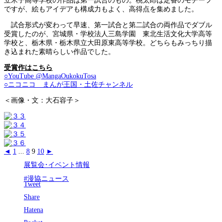
立米子高等学校の作品は第一試合のもの。桃太郎は定番のモチーフ
ですが、絵もアイデアも構成力もよく、高得点を集めました。
試合形式が変わって早速、第一試合と第二試合の両作品でダブル
受賞したのが、宮城県・学校法人三島学園 東北生活文化大学高等
学校と、栃木県・栃木県立大田原東高等学校。どちらもみっちり描
き込まれた素晴らしい作品でした。
受賞作はこちら
○YouTube @MangaOukokuTosa
○ニコニコ まんが王国・土佐チャンネル
＜画像・文：大石容子＞
◄
1
...
8
9
10
►
展覧会･イベント情報
#漫協ニュース
Tweet
Share
Hatena