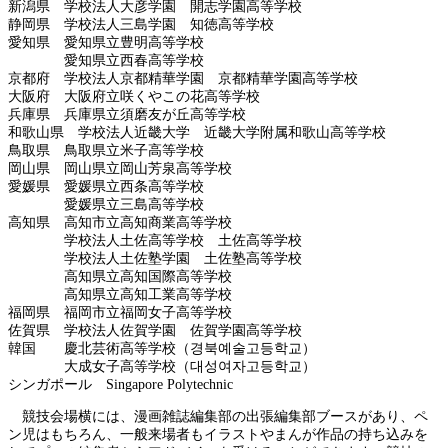
新潟県 学校法人大彦学園 開志学園高等学校
静岡県 学校法人三島学園 知徳高等学校
愛知県 愛知県立豊明高等学校
愛知県立西春高等学校
京都府 学校法人京都精華学園 京都精華学園高等学校
大阪府 大阪府立咲くやこの花高等学校
兵庫県 兵庫県立須磨友が丘高等学校
和歌山県 学校法人近畿大学 近畿大学附属和歌山高等学校
鳥取県 鳥取県立米子高等学校
岡山県 岡山県立岡山芳泉高等学校
愛媛県 愛媛県立西条高等学校
愛媛県立三島高等学校
高知県 高知市立高知商業高等学校
学校法人土佐高等学校 土佐高等学校
学校法人土佐塾学園 土佐塾高等学校
高知県立高知国際高等学校
高知県立高知工業高等学校
福岡県 福岡市立福岡女子高等学校
佐賀県 学校法人佐賀学園 佐賀学園高等学校
韓国 慶北芸術高等学校（경북예술고등학교）
大成女子高等学校（대성여자고등학교）
シンガポール Singapore Polytechnic
競技会場横には、漫画雑誌編集部の出張編集部ブースがあり、ペ
ン児はもちろん、一般来場者もイラストやまんが作品の持ち込みを