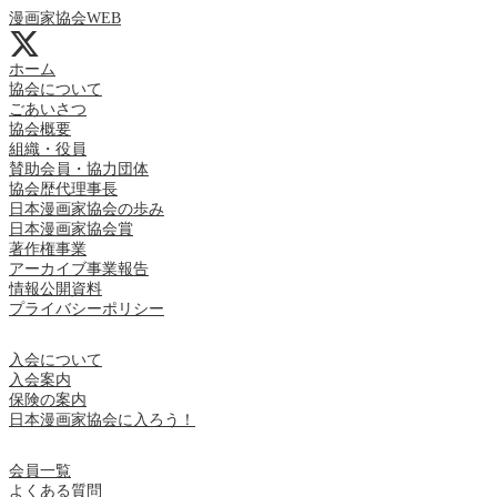
漫画家協会WEB
ホーム
協会について
ごあいさつ
協会概要
組織・役員
賛助会員・協力団体
協会歴代理事長
日本漫画家協会の歩み
日本漫画家協会賞
著作権事業
アーカイブ事業報告
情報公開資料
プライバシーポリシー
入会について
入会案内
保険の案内
日本漫画家協会に入ろう！
会員一覧
よくある質問