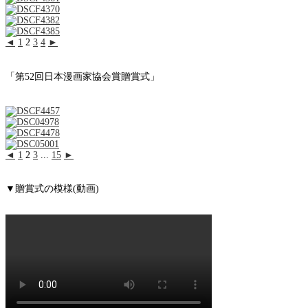
◄
1
2
3
4
►
「第52回日本漫画家協会賞贈賞式」
◄
1
2
3
...
15
►
▼贈賞式の模様(動画)