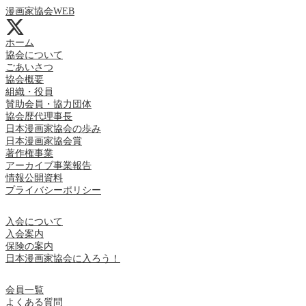
漫画家協会WEB
ホーム
協会について
ごあいさつ
協会概要
組織・役員
賛助会員・協力団体
協会歴代理事長
日本漫画家協会の歩み
日本漫画家協会賞
著作権事業
アーカイブ事業報告
情報公開資料
プライバシーポリシー
入会について
入会案内
保険の案内
日本漫画家協会に入ろう！
会員一覧
よくある質問