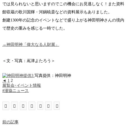
では見られないと思いますのでこの機会にお見逃しなく！また資料
館収蔵の歌川国輝・河鍋暁斎などの資料展示もありました。
創建1300年の記念のイベントなどで盛り上がる神田明神さんの境内
で歴史の重みを感じる一時でした。
→神田明神「偉大なる人財展」
＜文・写真：嶌津よたろう＞
写真提供：神田明神
◄
1
2
展覧会･イベント情報
#漫協ニュース
前の記事