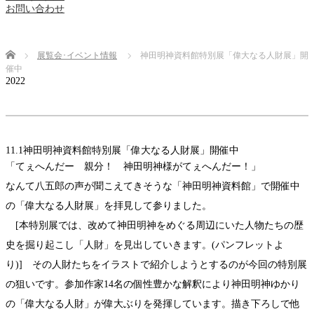
お問い合わせ
Home
展覧会･イベント情報
神田明神資料館特別展「偉大なる人財展」開
催中
2022
11.1
神田明神資料館特別展「偉大なる人財展」開催中
「てぇへんだー 親分！ 神田明神様がてぇへんだー！」
なんて八五郎の声が聞こえてきそうな「神田明神資料館」で開催中
の「偉大なる人財展」を拝見して参りました。
[本特別展では、改めて神田明神をめぐる周辺にいた人物たちの歴
史を掘り起こし「人財」を見出していきます。(パンフレットよ
り)] その人財たちをイラストで紹介しようとするのが今回の特別展
の狙いです。参加作家14名の個性豊かな解釈により神田明神ゆかり
の「偉大なる人財」が偉大ぶりを発揮しています。描き下ろしで他