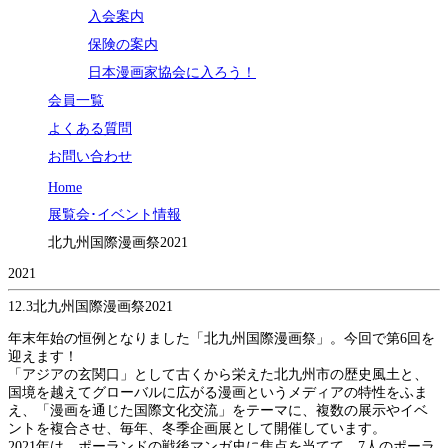
入会案内
保険の案内
日本漫画家協会に入ろう！
会員一覧
よくある質問
お問い合わせ
Home
展覧会･イベント情報
北九州国際漫画祭2021
2021
12.3
北九州国際漫画祭2021
年末年始の恒例となりました「北九州国際漫画祭」。今回で第6回を
迎えます！
「アジアの玄関口」として古くから栄えた北九州市の歴史風土と、
国境を越えてグローバルに広がる漫画というメディアの特性をふま
え、「漫画を通じた国際文化交流」をテーマに、複数の展示やイベ
ントを複合させ、毎年、冬季企画展として開催しています。
2021年は、ポーランドの戦後マンガ史に焦点を当てて、7人のポーラ