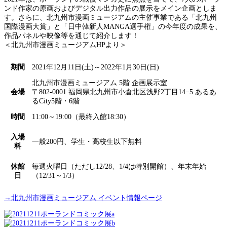
ンド作家の原画およびデジタル出力作品の展示をメイン企画としま
す。さらに、北九州市漫画ミュージアムの主催事業である「北九州
国際漫画大賞」と「日中韓新人MANGA選手権」の今年度の成果を、
作品パネルや映像等を通じて紹介します！
＜北九州市漫画ミュージアムHPより＞
期間
2021年12月11日(土)～2022年1月30日(日)
北九州市漫画ミュージアム 5階 企画展示室
会場
〒802-0001 福岡県北九州市小倉北区浅野2丁目14−5 あるあ
るCity5階・6階
時間
11:00～19:00（最終入館18:30）
入場
一般200円、学生・高校生以下無料
料
休館
毎週火曜日（ただし12/28、1/4は特別開館）、年末年始
日
（12/31～1/3）
→北九州市漫画ミュージアム イベント情報ページ