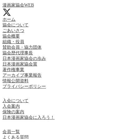
漫画家協会WEB
ホーム
協会について
ごあいさつ
協会概要
組織・役員
賛助会員・協力団体
協会歴代理事長
日本漫画家協会の歩み
日本漫画家協会賞
著作権事業
アーカイブ事業報告
情報公開資料
プライバシーポリシー
入会について
入会案内
保険の案内
日本漫画家協会に入ろう！
会員一覧
よくある質問