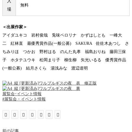
入
無料
場
＜出展作家＞
アイダユキコ 岩村俊哉 兎味ペロリナ かずはしとも 一峰大
二 紅林直 最優秀賞作品(一般公募) SAKURA 佐佐木あつし さ
ちみりほ つかお 野村はる のんた丸孝 福島おりね 藤田三保
子 ホタテユウキ 松岡まり子 柳生柳 矢光いるる 優秀賞作品
(一般公募) 結月さくら 湯浅みな 渡辺道明
展覧会･イベント情報
#展覧会・イベント情報
前の記事