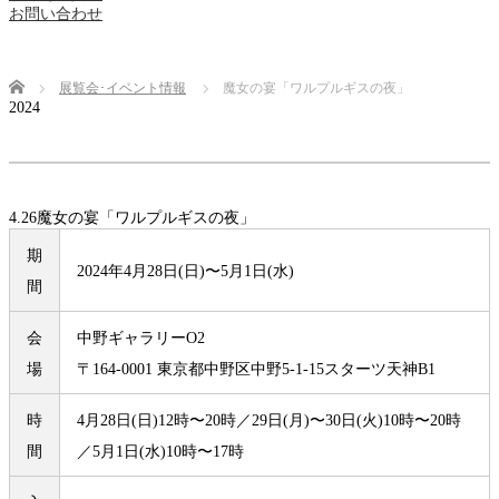
お問い合わせ
Home
展覧会･イベント情報
魔女の宴「ワルプルギスの夜」
2024
4.26
魔女の宴「ワルプルギスの夜」
期
2024年4月28日(日)〜5月1日(水)
間
会
中野ギャラリーO2
場
〒164-0001 東京都中野区中野5-1-15スターツ天神B1
時
4月28日(日)12時〜20時／29日(月)〜30日(火)10時〜20時
間
／5月1日(水)10時〜17時