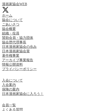
漫画家協会WEB
ホーム
協会について
ごあいさつ
協会概要
組織・役員
賛助会員・協力団体
協会歴代理事長
日本漫画家協会の歩み
日本漫画家協会賞
著作権事業
アーカイブ事業報告
情報公開資料
プライバシーポリシー
入会について
入会案内
保険の案内
日本漫画家協会に入ろう！
会員一覧
よくある質問