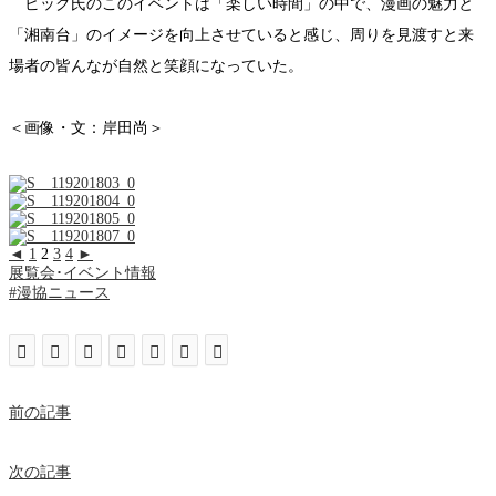
ビッグ氏のこのイベントは「楽しい時間」の中で、漫画の魅力と
「湘南台」のイメージを向上させていると感じ、周りを見渡すと来
場者の皆んなが自然と笑顔になっていた。
＜画像・文：岸田尚＞
◄
1
2
3
4
►
展覧会･イベント情報
#漫協ニュース
前の記事
次の記事