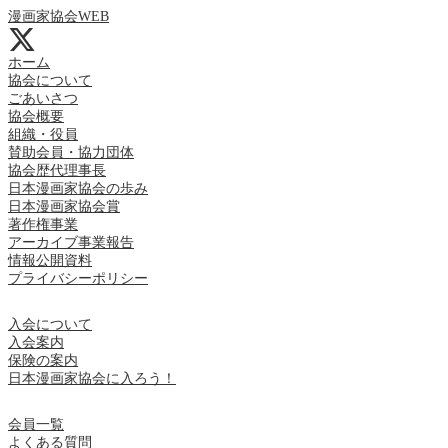
漫画家協会WEB
ホーム
協会について
ごあいさつ
協会概要
組織・役員
賛助会員・協力団体
協会歴代理事長
日本漫画家協会の歩み
日本漫画家協会賞
著作権事業
アーカイブ事業報告
情報公開資料
プライバシーポリシー
入会について
入会案内
保険の案内
日本漫画家協会に入ろう！
会員一覧
よくある質問