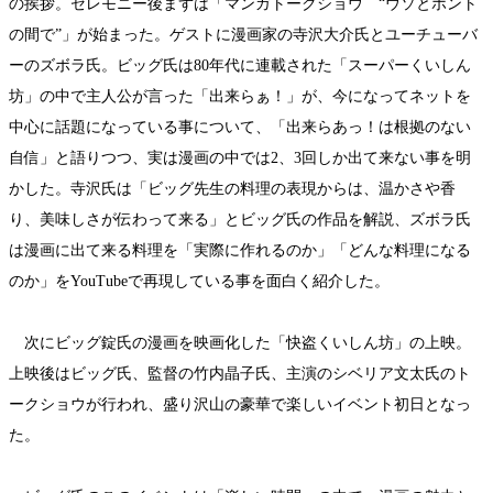
の挨拶。セレモニー後まずは「マンガトークショウ “ウソとホント
の間で”」が始まった。ゲストに漫画家の寺沢大介氏とユーチューバ
ーのズボラ氏。ビッグ氏は80年代に連載された「スーパーくいしん
坊」の中で主人公が言った「出来らぁ！」が、今になってネットを
中心に話題になっている事について、「出来らあっ！は根拠のない
自信」と語りつつ、実は漫画の中では2、3回しか出て来ない事を明
かした。寺沢氏は「ビッグ先生の料理の表現からは、温かさや香
り、美味しさが伝わって来る」とビッグ氏の作品を解説、ズボラ氏
は漫画に出て来る料理を「実際に作れるのか」「どんな料理になる
のか」をYouTubeで再現している事を面白く紹介した。
次にビッグ錠氏の漫画を映画化した「快盗くいしん坊」の上映。
上映後はビッグ氏、監督の竹内晶子氏、主演のシベリア文太氏のト
ークショウが行われ、盛り沢山の豪華で楽しいイベント初日となっ
た。