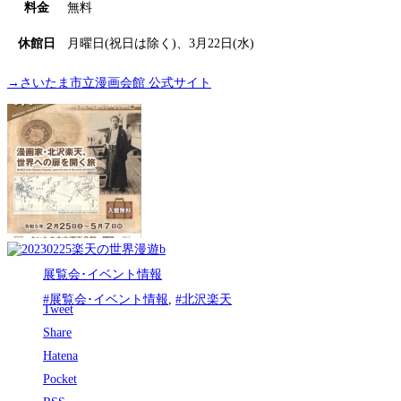
料金
無料
休館日
月曜日(祝日は除く)、3月22日(水)
→さいたま市立漫画会館 公式サイト
展覧会･イベント情報
#展覧会･イベント情報
,
#北沢楽天
Tweet
Share
Hatena
Pocket