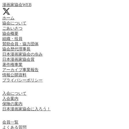
漫画家協会WEB
ホーム
協会について
ごあいさつ
協会概要
組織・役員
賛助会員・協力団体
協会歴代理事長
日本漫画家協会の歩み
日本漫画家協会賞
著作権事業
アーカイブ事業報告
情報公開資料
プライバシーポリシー
入会について
入会案内
保険の案内
日本漫画家協会に入ろう！
会員一覧
よくある質問