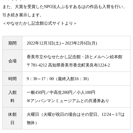
また、大賞を受賞したNPO法人ぷるすあるはの作品も入替を行い、
引き続き展示します。
＜やなせたかし記念館公式サイトより＞
期間
2022年12月3日(土)～2023年2月6日(月)
香美市立やなせたかし記念館・詩とメルヘン絵本館
会場
〒781-4212 高知県香美市香北町美良布1224-2
時間
9：30～17：00（最終入館16：30）
入館
一般450円／中高生200円／小人100円
料
※アンパンマンミュージアムとの共通券あり
休館
火曜日（火曜が祝日の場合はその翌日。12/24～1/7は
日
無休）