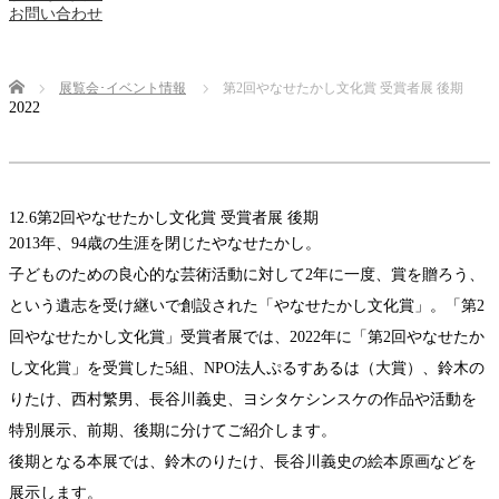
お問い合わせ
Home
展覧会･イベント情報
第2回やなせたかし文化賞 受賞者展 後期
2022
12.6
第2回やなせたかし文化賞 受賞者展 後期
2013年、94歳の生涯を閉じたやなせたかし。
子どものための良心的な芸術活動に対して2年に一度、賞を贈ろう、
という遺志を受け継いで創設された「やなせたかし文化賞」。「第2
回やなせたかし文化賞」受賞者展では、2022年に「第2回やなせたか
し文化賞」を受賞した5組、NPO法人ぷるすあるは（大賞）、鈴木の
りたけ、西村繁男、長谷川義史、ヨシタケシンスケの作品や活動を
特別展示、前期、後期に分けてご紹介します。
後期となる本展では、鈴木のりたけ、長谷川義史の絵本原画などを
展示します。