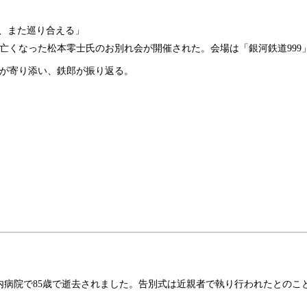
で、また巡り合える」
で亡くなった松本零士氏のお別れ会が開催された。会場は「銀河鉄道99
が寄り添い、鉄郎が振り返る。
都内病院で85歳で逝去されました。告別式は近親者で執り行われたとの