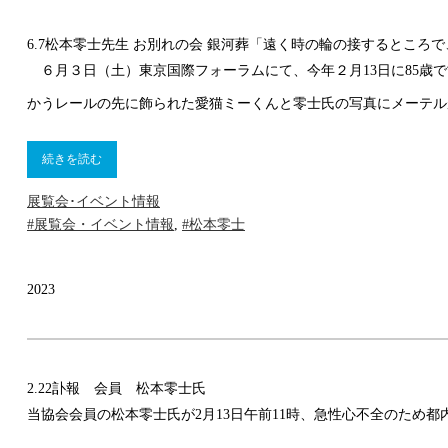
6.7
松本零士先生 お別れの会 銀河葬「遠く時の輪の接するところ
６月３日（土）東京国際フォーラムにて、今年２月13日に85歳
かうレールの先に飾られた愛猫ミーくんと零士氏の写真にメーテル
続きを読む
展覧会･イベント情報
#展覧会・イベント情報
,
#松本零士
2023
2.22
訃報 会員 松本零士氏
当協会会員の松本零士氏が2月13日午前11時、急性心不全のため