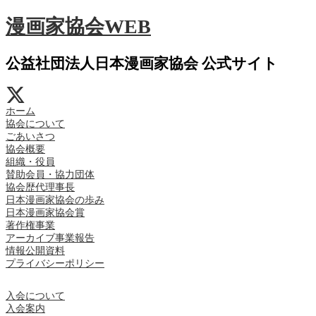
漫画家協会WEB
公益社団法人日本漫画家協会 公式サイト
ホーム
協会について
ごあいさつ
協会概要
組織・役員
賛助会員・協力団体
協会歴代理事長
日本漫画家協会の歩み
日本漫画家協会賞
著作権事業
アーカイブ事業報告
情報公開資料
プライバシーポリシー
入会について
入会案内