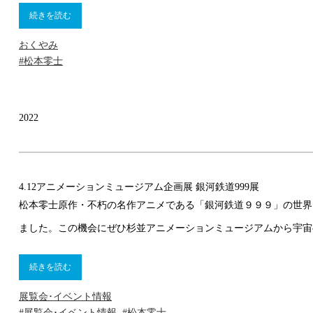
続きを読む
おくやみ
#松本零士
2022
4.12
アニメーションミュージアム企画展 銀河鉄道999展
松本零士原作・不朽の名作アニメである「銀河鉄道９９９」の世界
ました。この機会にぜひ杉並アニメーションミュージアムから宇宙
続きを読む
展覧会･イベント情報
#展覧会･イベント情報
,
#松本零士