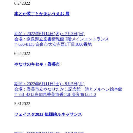
6.24
2022
本とか装丁とかあいうえお 展
期間：2022年6月14日(火)～7月3日(日)
会場：奈良県立図書情報館 2階メインエントランス
〒630-8135 奈良市大安寺西1丁目1000番地
6.24
2022
やなせのキセキ・香美市
期間：2022年6月11日(土)～9月5日(月)
会場：香美市立やなせたかし記念館・詩とメルヘン絵本館
〒781-4212高知県香美市香北町美良布1224-2
5.31
2022
フェイスタ2022 似顔絵ルネッサンス