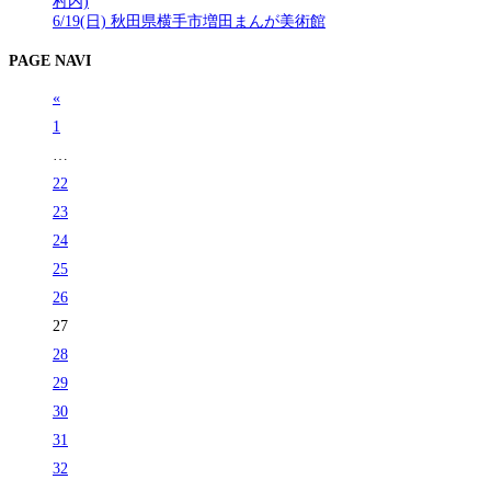
村内)
6/19(日) 秋田県横手市増田まんが美術館
PAGE NAVI
«
1
…
22
23
24
25
26
27
28
29
30
31
32