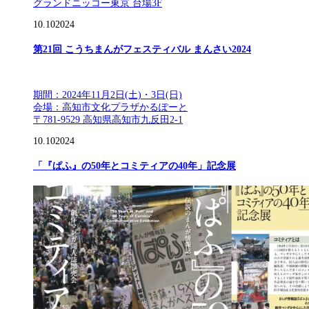
グランドニッコー東京 台場3F
10.10
2024
第21回 こうちまんがフェスティバル まんさい2024
期間：2024年11月2日(土)・3日(日)
会場：高知市文化プラザかるぽーと
〒781-9529 高知県高知市九反田2-1
10.10
2024
「『ぱふ』の50年とコミティアの40年」記念展