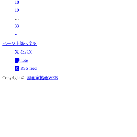
18
19
…
33
»
ページ上部へ戻る
公式X
note
RSS feed
Copyright ©
漫画家協会WEB