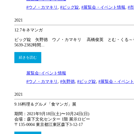
#ウノ・カマキリ
,
#ビッグ錠
,
#展覧会・イベント情報
,
#
2021
12.7
キネマンガ
ビッグ錠 矢野徳 ウノ・カマキリ 高橋俊英 とむ・くる～ぞ～ 真壁照夫期
5639-2382時間...
続きを読む
展覧会･イベント情報
#ウノ・カマキリ
,
#矢野徳
,
#ビッグ錠
,
#展覧会・イベン
2021
9.16
料理＆グルメ「食マンガ」展
期間：2021年9月18日(土)〜10月24日(日)
会場：森下文化センター 1階 展示ロビー
〒135-0004 東京都江東区森下3-12-17