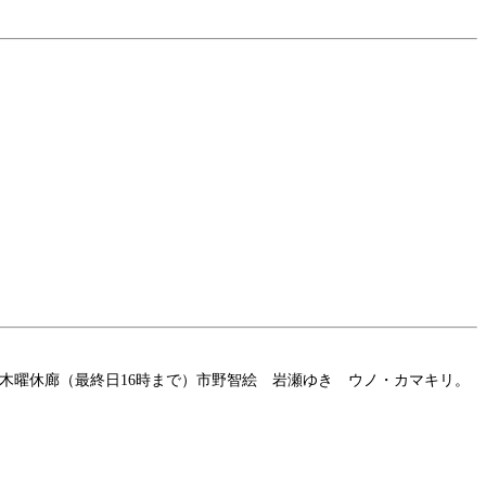
:00～18:00 木曜休廊（最終日16時まで）市野智絵 岩瀬ゆき ウノ・カマキリ。