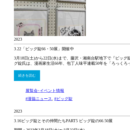
2023
3.22
「ビッグ錠66・50展」開催中
3月18日(土)から22日(水)まで、藤沢・湘南台駅地下で『ビ
グ錠氏は、漫画家生活66年、包丁人味平連載50年を「ろっくろ
続きを読む
展覧会･イベント情報
#漫協ニュース
,
#ビッグ錠
2023
3.16
ビッグ錠とその仲間たちPART5 ビッグ錠の66.50展