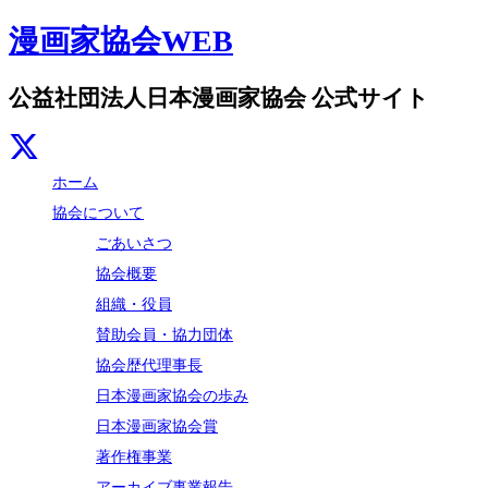
漫画家協会WEB
公益社団法人日本漫画家協会 公式サイト
ホーム
協会について
ごあいさつ
協会概要
組織・役員
賛助会員・協力団体
協会歴代理事長
日本漫画家協会の歩み
日本漫画家協会賞
著作権事業
アーカイブ事業報告