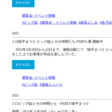
続きを読む
展覧会･イベント情報
#ビッグ錠
,
#展覧会・イベント情報
,
#倉田よしみ
,
#魚乃
2021
3.22
味平まつり ビッグ錠とその仲間たち-PART4-展 開催中
2021年3月20日から22日まで、湘南台駅にて「味平まつり
をした上でお客様が作品を楽しんでいた。
続きを読む
展覧会･イベント情報
#ビッグ錠
,
#漫協ニュース
2021
3.15
ビッグ錠とその仲間たち・PART4 味平まつり
期間：2021年３月20日（土）〜22日（月）