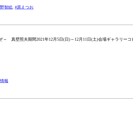
市野智絵
,
#原えつお
間2021年12月5日(日)～12月11日(土)会場ギャラリーコピス〒135-00
ト情報