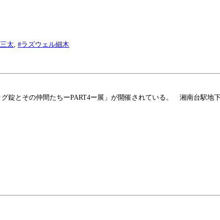
目三太
,
#ラズウェル細木
 ビッグ錠とその仲間たちーPART4ー展」が開催されている。 湘南台