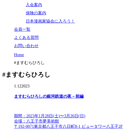
入会案内
保険の案内
日本漫画家協会に入ろう！
会員一覧
よくある質問
お問い合わせ
Home
#ますむらひろし
#ますむらひろし
1.12
2023
ますむらひろしの銀河鉄道の夜－前編
期間：2023年1月28日(土)〜3月26日(日)
会場：八王子市夢美術館
〒192-0071東京都八王子市八日町8-1 ビュータワー八王子2F