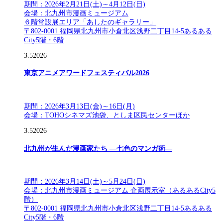
期間：2026年2月21日(土)～4月12日(日)
会場：北九州市漫画ミュージアム
６階常設展エリア「あしたのギャラリー」
〒802-0001 福岡県北九州市小倉北区浅野二丁目14-5あるある
City5階・6階
3.5
2026
東京アニメアワードフェスティバル2026
期間：2026年3月13日(金)～16日(月)
会場：TOHOシネマズ池袋、としま区民センターほか
3.5
2026
北九州が生んだ漫画家たち ―七色のマンガ術―
期間：2026年3月14日(土)～5月24日(日)
会場：北九州市漫画ミュージアム 企画展示室（あるあるCity5
階）
〒802-0001 福岡県北九州市小倉北区浅野二丁目14-5あるある
City5階・6階