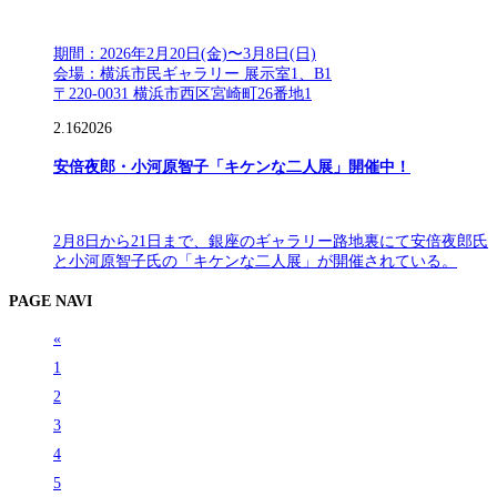
期間：2026年2月20日(金)〜3月8日(日)
会場：横浜市民ギャラリー 展示室1、B1
〒220-0031 横浜市西区宮崎町26番地1
2.16
2026
安倍夜郎・小河原智子「キケンな二人展」開催中！
2月8日から21日まで、銀座のギャラリー路地裏にて安倍夜郎氏
と小河原智子氏の「キケンな二人展」が開催されている。
PAGE NAVI
«
1
2
3
4
5