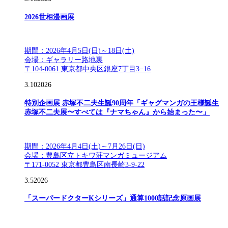
2026世相漫画展
期間：2026年4月5日(日)～18日(土)
会場：ギャラリー路地裏
〒104-0061 東京都中央区銀座7丁目3−16
3.10
2026
特別企画展 赤塚不二夫生誕90周年「ギャグマンガの王様誕生
赤塚不二夫展〜すべては『ナマちゃん』から始まった〜」
期間：2026年4月4日(土)～7月26日(日)
会場：豊島区立トキワ荘マンガミュージアム
〒171-0052 東京都豊島区南長崎3-9-22
3.5
2026
「スーパードクターKシリーズ」通算1000話記念原画展