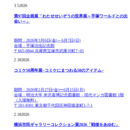
3.5
2026
第97回企画展「わたせせいぞうの世界展～手塚ワールドとの出
会い～」
期間：2026年3月6日(金)～6月7日(日)
会場：手塚治虫記念館
〒665-0844 兵庫県宝塚市武庫川町7−65
2.18
2026
コミケ50周年展−コミケにまつわる50のアイテム−
期間：2026年2月27日(金)〜6月15日(月)
会場：明治大学 米沢嘉博記念図書館・現代マンガ図書館 1階
（入場無料）
〒101-8301 東京都千代田区神田猿楽町1-7-1
2.18
2026
横浜市民ギャラリーコレクション展2026「戦後をあゆむ」