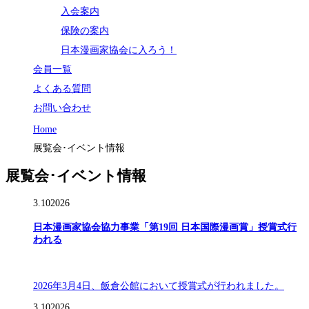
入会案内
保険の案内
日本漫画家協会に入ろう！
会員一覧
よくある質問
お問い合わせ
Home
展覧会･イベント情報
展覧会･イベント情報
3.10
2026
日本漫画家協会協力事業「第19回 日本国際漫画賞」授賞式行
われる
2026年3月4日、飯倉公館において授賞式が行われました。
3.10
2026