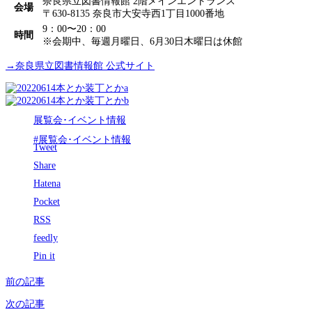
奈良県立図書情報館 2階メインエントランス
会場
〒630-8135 奈良市大安寺西1丁目1000番地
9：00〜20：00
時間
※会期中、毎週月曜日、6月30日木曜日は休館
→奈良県立図書情報館 公式サイト
展覧会･イベント情報
#展覧会･イベント情報
Tweet
Share
Hatena
Pocket
RSS
feedly
Pin it
前の記事
次の記事