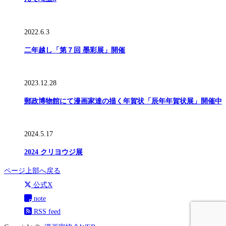
2022.6.3
二年越し「第７回 墨彩展」開催
2023.12.28
郵政博物館にて漫画家達の描く年賀状「辰年年賀状展」開催中
2024.5.17
2024 クリヨウジ展
ページ上部へ戻る
公式X
note
RSS feed