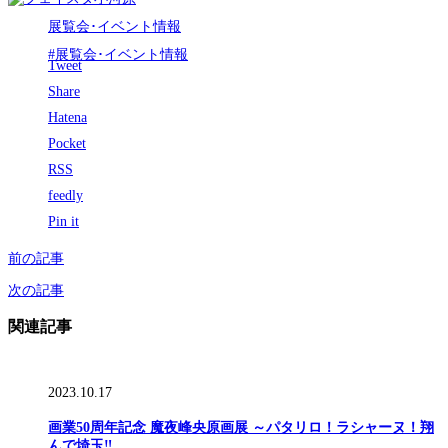
展覧会･イベント情報
#展覧会･イベント情報
Tweet
Share
Hatena
Pocket
RSS
feedly
Pin it
前の記事
次の記事
関連記事
2023.10.17
画業50周年記念 魔夜峰央原画展 ～パタリロ！ラシャーヌ！翔
んで埼玉‼