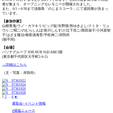
者が集まり、オープニングセレモニーが開催されました。
また、6/1～6/30まで淡路島「のじまスコーラ」にて巡回展が決まっ
ています。
【参加作家】
山根青鬼/ウノ・カマキリ/ビッグ錠/矢野徳/所ゆきよし/クミタ・リュ
ウ/いご昭二/のむらしんぼ/前川しんすけ/辻下浩ニ/西田淑子/小河原智
子/はざま隆治/御茶漬海苔/平松伸二/岸田尚
(順不同)
【会場】
パソナグループ JOB HUB SQUARE1階
(東京都千代田区大手町2-6-2)
→詳細はこちら
（文・写真：岸田尚）
1
2
...
4
►
展覧会･イベント情報
#漫協ニュース