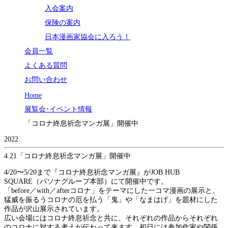
入会案内
保険の案内
日本漫画家協会に入ろう！
会員一覧
よくある質問
お問い合わせ
Home
展覧会･イベント情報
「コロナ終息祈念マンガ展」開催中
2022
4.21
「コロナ終息祈念マンガ展」開催中
4/20〜5/20まで『コロナ終息祈念マンガ展』がJOB HUB
SQUARE（パソナグループ本部）にて開催中です。
「before／with／afterコロナ」をテーマにした一コマ漫画の展示と、
猛威を振るうコロナの厄を払う「鬼」や「なまはげ」を題材にした
作品が沢山展示されています。
広い会場にはコロナ終息祈念と共に、それぞれの作品からそれぞれ
のコロナに対する考えが伝わって来ます。初日には参加作家や関係