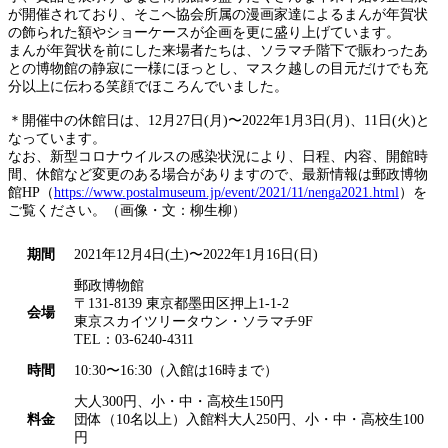
が開催されており、そこへ協会所属の漫画家達によるまんが年賀状
の飾られた額やショーケースが企画を更に盛り上げています。
まんが年賀状を前にした来場者たちは、ソラマチ階下で賑わったあ
との博物館の静寂に一様にほっとし、マスク越しの目元だけでも充
分以上に伝わる笑顔でほころんでいました。
＊開催中の休館日は、12月27日(月)〜2022年1月3日(月)、11日(火)と
なっています。
なお、新型コロナウイルスの感染状況により、日程、内容、開館時
間、休館など変更のある場合がありますので、最新情報は郵政博物
館HP（
https://www.postalmuseum.jp/event/2021/11/nenga2021.html
）を
ご覧ください。（画像・文：柳生柳）
期間
2021年12月4日(土)〜2022年1月16日(日)
郵政博物館
〒131-8139 東京都墨田区押上1-1-2
会場
東京スカイツリータウン・ソラマチ9F
TEL：03-6240-4311
時間
10:30〜16:30（入館は16時まで）
大人300円、小・中・高校生150円
料金
団体（10名以上）入館料大人250円、小・中・高校生100
円