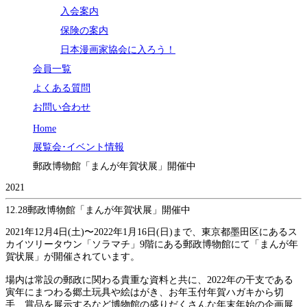
入会案内
保険の案内
日本漫画家協会に入ろう！
会員一覧
よくある質問
お問い合わせ
Home
展覧会･イベント情報
郵政博物館「まんが年賀状展」開催中
2021
12.28
郵政博物館「まんが年賀状展」開催中
2021年12月4日(土)〜2022年1月16日(日)まで、東京都墨田区にあるス
カイツリータウン「ソラマチ」9階にある郵政博物館にて「まんが年
賀状展」が開催されています。
場内は常設の郵政に関わる貴重な資料と共に、2022年の干支である
寅年にまつわる郷土玩具や絵はがき、お年玉付年賀ハガキから切
手、賞品を展示するなど博物館の盛りだくさんな年末年始の企画展