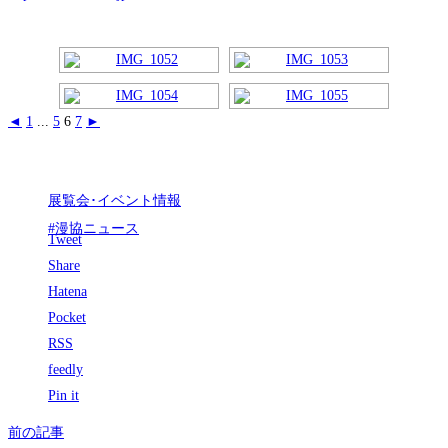
◄
1
...
5
6
7
►
展覧会･イベント情報
#漫協ニュース
Tweet
Share
Hatena
Pocket
RSS
feedly
Pin it
前の記事