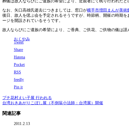
葬儀は故人ならびにご遺族の希望により、近親者にて執り行われたと
なお、矢口高雄氏逝去につきましては、窓口が
横手市増田まんが美術
後日、故人を偲ぶ会を予定されるそうですが、時節柄、開催の時期を
ージを開設されているそうです。
故人ならびにご遺族の希望により、ご香典、ご供花、ご供物の儀は謹
おくやみ
Tweet
Share
Hatena
Pocket
RSS
feedly
Pin it
プチ花村えい子展 行われる
台湾おきあがりこぼし展（不倒翁小法師：台湾展）開催
関連記事
2011.2.13