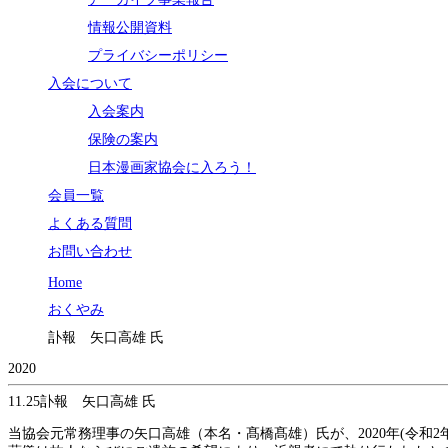
情報公開資料
プライバシーポリシー
入会について
入会案内
保険の案内
日本漫画家協会に入ろう！
会員一覧
よくある質問
お問い合わせ
Home
おくやみ
訃報 矢口高雄 氏
2020
11.25
訃報 矢口高雄 氏
当協会元常務理事の矢口高雄（本名・髙橋髙雄）氏が、2020年(令和2年)