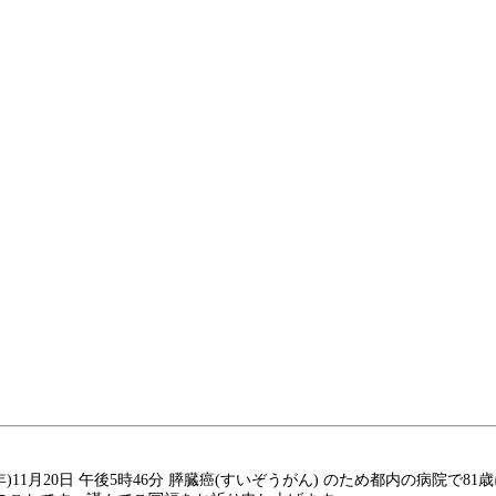
11月20日 午後5時46分 膵臓癌(すいぞうがん) のため都内の病院で8