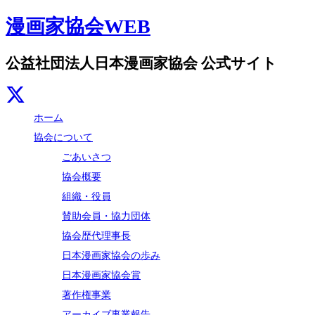
漫画家協会WEB
公益社団法人日本漫画家協会 公式サイト
ホーム
協会について
ごあいさつ
協会概要
組織・役員
賛助会員・協力団体
協会歴代理事長
日本漫画家協会の歩み
日本漫画家協会賞
著作権事業
アーカイブ事業報告