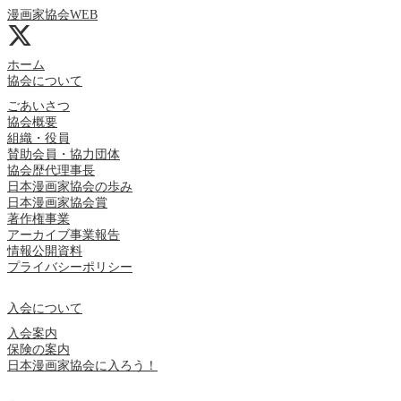
漫画家協会WEB
ホーム
協会について
ごあいさつ
協会概要
組織・役員
賛助会員・協力団体
協会歴代理事長
日本漫画家協会の歩み
日本漫画家協会賞
著作権事業
アーカイブ事業報告
情報公開資料
プライバシーポリシー
入会について
入会案内
保険の案内
日本漫画家協会に入ろう！