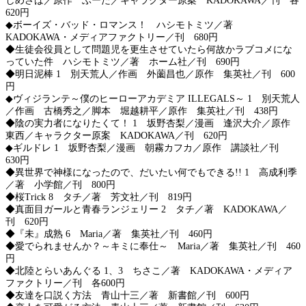
しめさば／原作 ぶーた／キャラクター原案 KADOKAWA／刊 各
620円
◆ボーイズ・バッド・ロマンス！ ハシモトミツ／著
KADOKAWA・メディアファクトリー／刊 680円
◆生徒会役員として問題児を更生させていたら何故かラブコメにな
っていた件 ハシモトミツ／著 ホーム社／刊 690円
◆明日泥棒 1 別天荒人／作画 外薗昌也／原作 集英社／刊 600
円
◆ヴィジランテ～僕のヒーローアカデミア ILLEGALS～ 1 別天荒人
／作画 古橋秀之／脚本 堀越耕平／原作 集英社／刊 438円
◆陰の実力者になりたくて！ 1 坂野杏梨／漫画 逢沢大介／原作
東西／キャラクター原案 KADOKAWA／刊 620円
◆ギルドレ 1 坂野杏梨／漫画 朝霧カフカ／原作 講談社／刊
630円
◆異世界で神様になったので、だいたい何でもできる!! 1 高成利季
／著 小学館／刊 800円
◆桜Trick 8 タチ／著 芳文社／刊 819円
◆真面目ガールと青春ランジェリー 2 タチ／著 KADOKAWA／
刊 620円
◆『未』成熟 6 Maria／著 集英社／刊 460円
◆愛でられませんか？～キミに奉仕～ Maria／著 集英社／刊 460
円
◆北陸とらいあんぐる 1、3 ちさこ／著 KADOKAWA・メディア
ファクトリー／刊 各600円
◆友達を口説く方法 青山十三／著 新書館／刊 600円