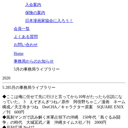
入会案内
保険の案内
日本漫画家協会に入ろう！
会員一覧
よくある質問
お問い合わせ
Home
事務局からのお知らせ
5月の事務局ライブラリー
2020
5.28
5月の事務局ライブラリー
◆ここは俺に任せて先に行けと言ってから10年がたったら伝説にな
っていた。 3 えぞぎんぎつね／原作 阿倍野ちゃこ／漫画 ネーム
構成／天王寺きつね DeeCHA／キャラクター原案 SQUARE ENIX
／刊 600円
◆風刺マンガで読み解く米軍占領下の沖縄 150年代「島ぐるみ闘
争」の時代 大城冝武／著 沖縄タイムス社／刊 2000円
◆月刊広場 No427