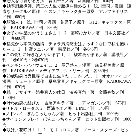
◆恋人を可愛がる方法 青山十三／著 新書館／刊 630円
◆効率厨魔導師、第二の人生で魔導を極める 1 浅川圭司／漫画 謙
虚なサークル／原作 ヘスン／キャラクター原案 アルファポリス
／刊 680円
◆駆除人 1 浅川圭司／漫画 花黒子／原作 KT2／キャラクター原
案 KADOKAWA／刊 580円
◆女子小学星のおうじょさま 1、2 藤崎ひかり／著 日本文芸社／
刊 各600円
◆指先から本気の熱情～チャラ男消防士はまっすぐな目で私を抱い
た～ 1、2 川野タニシ／著 彗星社／刊 各648円
◆この会社に好きな人がいます 1、2 榎本あかまる／著 講談社／
刊 1巻610円・2巻630円
◆ペンギン・ハイウェイ 1、2 屋乃啓人／漫画 森見登美彦／原
作 KADOKAWA・メディアファクトリー／刊 各550円
◆29歳独身は異世界で自由に生きた……かった。 1 オオハマイコ／
漫画 リュート／原作 桑島黎音／キャラクター原案 KADOKAWA
／刊 620円
◆続 デザイナー渋井直人の休日 渋谷直角／著 文藝春秋／刊
1200円
◆叶わぬ恋の結び方 吉尾アキラ／著 コアマガジン／刊 676円
◆リトル・ロータス 2 西浦キオ／著 LINE／刊 540円
◆ノドハメ ぽんこっちゃん／著 ヒット出版社／刊 1000円
◆サイミンスプレイ ぽんこっちゃん／著 ヒット出版社／刊 1000
円
◆咲けよ花咲け！ 1、2 モリコロス／著 ノース・スターズ・ピク