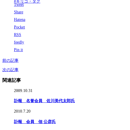
#キリコ・タク
Tweet
Share
Hatena
Pocket
RSS
feedly
Pin it
前の記事
次の記事
関連記事
2009.10.31
訃報 名誉会員 佐川美代太郎氏
2010.7.20
訃報 会員 佃 公彦氏