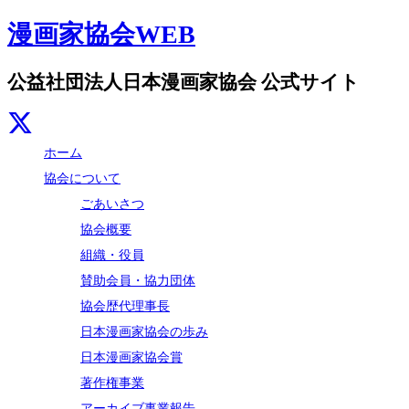
漫画家協会WEB
公益社団法人日本漫画家協会 公式サイト
ホーム
協会について
ごあいさつ
協会概要
組織・役員
賛助会員・協力団体
協会歴代理事長
日本漫画家協会の歩み
日本漫画家協会賞
著作権事業
アーカイブ事業報告