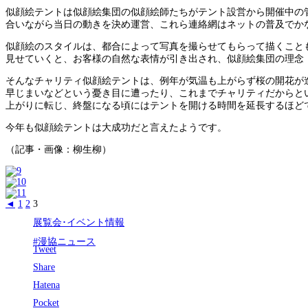
似顔絵テントは似顔絵集団の似顔絵師たちがテント設営から開催中の
合いながら当日の動きを決め運営、これら連絡網はネットの普及でか
似顔絵のスタイルは、都合によって写真を撮らせてもらって描くこと
見せていくと、お客様の自然な表情が引き出され、似顔絵集団の理念
そんなチャリティ似顔絵テントは、例年が気温も上がらず桜の開花が
早じまいなどという憂き目に遭ったり、これまでチャリティだからと
上がりに転じ、終盤になる頃にはテントを開ける時間を延長するほど
今年も似顔絵テントは大成功だと言えたようです。
（記事・画像：柳生柳）
◄
1
2
3
展覧会･イベント情報
#漫協ニュース
Tweet
Share
Hatena
Pocket