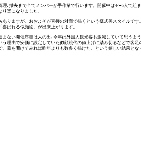
管理､撤去まで全てメンバーが手作業で行います。開催中は4〜6人で組
なり楽になりました。
もありますが、おおよそが直接の対面で描くという様式美スタイルです
「喜ばれる似顔絵」が出来上がります。
進まない開催序盤は人の出､今年は外国人観光客も激減していて思うよう
いう理由で安価に設定していた似顔絵代の値上げに踏み切るなどで客足
で、蓋を開けてみれば昨年よりも数多く描けた、という嬉しい結果とな