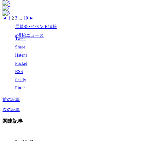
◄
1
2
3
...
10
►
展覧会･イベント情報
#漫協ニュース
Tweet
Share
Hatena
Pocket
RSS
feedly
Pin it
前の記事
次の記事
関連記事