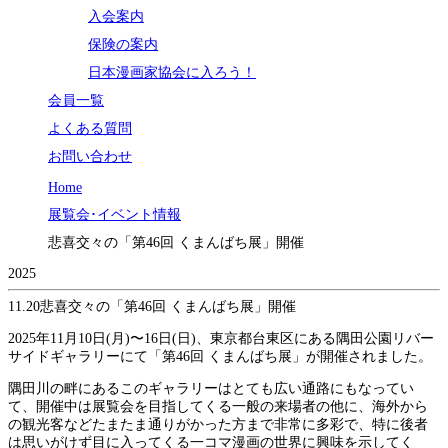
入会案内
保険の案内
日本漫画家協会に入ろう！
会員一覧
よくある質問
お問い合わせ
Home
展覧会･イベント情報
悲喜交々の「第46回 くまんばち展」開催
2025
11.20
悲喜交々の「第46回 くまんばち展」開催
2025年11月10日(月)〜16日(日)、東京都台東区にある隅田公園リバー
サイドギャラリーにて「第46回 くまんばち展」が開催されました。
隅田川の畔にあるこのギャラリーはとても広い通路にもなってい
て、開催中は展覧会を目指してくる一般の来場者の他に、海外から
の観光客などたまたま通りがかった方まで非常に多彩で、特に後者
は思いがけず目に入ってくる一コマ漫画の世界に興味を示してく