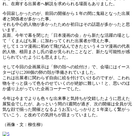
れ、在廊する出展者へ解説を求められる場面もありました。
今回寂しかったのが、前回の開催から１年の間に鬼籍となった出展
者と関係者が多かった事。
それも中心的人物が多かったためか初日はその話題が多かったと思
います。
反面、今年で幕を閉じた「日本漫画の会」から新たな活躍の場とし
て「くまんばち展」に加わってくれた出展者が増えた事。
そして１コマ漫画に初めて飛び込んできたという４コマ漫画の代表
的人物、植田まさし氏の姿が見られたことなど、新たな可能性が感
じられていたようにも思えました。
そして今回の企画展示は「卵の殻への絵付け」で、会場にはイース
ターばりに200個の卵の殻が準備されていました。
これは出展者に関わらず自由に絵を付けていけるのですが、こわれ
物をそっと扱って色をのせていくのが絶妙に難しい！と、思いのほ
か盛り上がっていた企画コーナーでした。
今年は今までよりも色々な出来事と気持ちが交錯したように思えた
展覧会でしたが、あっという間の1週間が過ぎ、次の開催は全員が元
気な顔で揃った開催となるようお互いしっかりと１年楽しく繋がっ
ていこう、と改めての気持ちが固まっていました。
（画像・文：柳生柳）