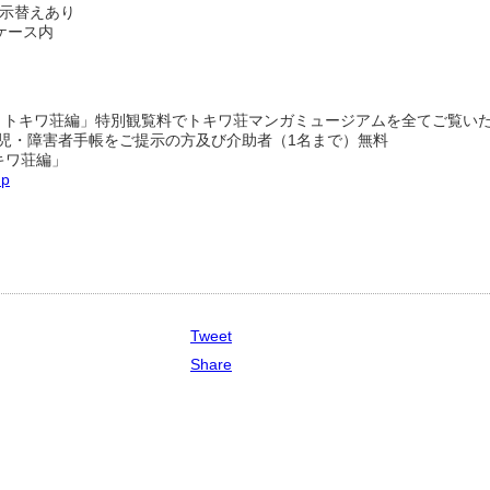
部展示替えあり
ケース内
r.3 トキワ荘編」特別観覧料でトキワ荘マンガミュージアムを全てご覧い
就学児・障害者手帳をご提示の方及び介助者（1名まで）無料
キワ荘編」
hp
Tweet
Share