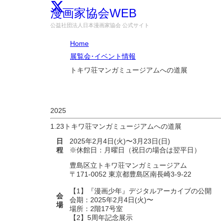
漫画家協会WEB
公益社団法人日本漫画家協会 公式サイト
Home
展覧会･イベント情報
トキワ荘マンガミュージアムへの道展
2025
1.23
トキワ荘マンガミュージアムへの道展
日
2025年2月4日(火)〜3月23日(日)
程
※休館日：月曜日（祝日の場合は翌平日）
豊島区立トキワ荘マンガミュージアム
〒171-0052 東京都豊島区南長崎3-9-22
【1】『漫画少年』デジタルアーカイブの公開
会
会期：2025年2月4日(火)〜
場
場所：2階17号室
【2】5周年記念展示