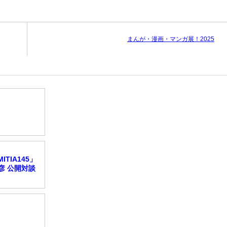
まんが・漫画・マンガ展！2025
TIA145」
彦 公開対談