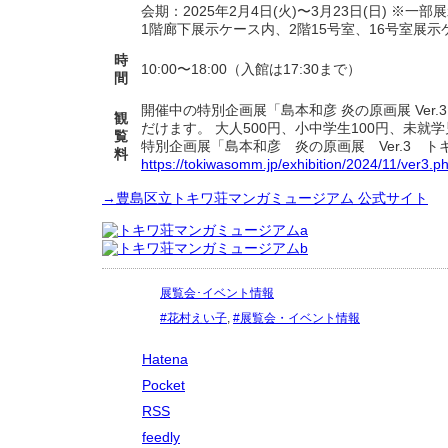
会期：2025年2月4日(火)〜3月23日(日) ※一
1階廊下展示ケース内、2階15号室、16号室展示
時
10:00〜18:00（入館は17:30まで）
間
開催中の特別企画展「島本和彦 炎の原画展 Ve
観
だけます。 大人500円、小中学生100円、未
覧
特別企画展「島本和彦 炎の原画展 Ver.3 ト
料
https://tokiwasomm.jp/exhibition/2024/11/ver3.p
→豊島区立トキワ荘マンガミュージアム 公式サイト
展覧会･イベント情報
#花村えい子
,
#展覧会・イベント情報
Hatena
Pocket
RSS
feedly