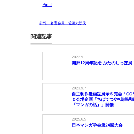
Pin it
訃報 名誉会員 佐藤六朗氏
関連記事
2022.9.1
開廊12周年記念 ぶたのしっぽ展
2023.9.7
自主制作漫画誌展示即売会「COMI
＆会場企画「ちばてつや×鳥嶋和
『マンガの話』」開催
2025.6.5
日本マンガ学会第24回大会