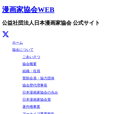
漫画家協会WEB
公益社団法人日本漫画家協会 公式サイト
ホーム
協会について
ごあいさつ
協会概要
組織・役員
賛助会員・協力団体
協会歴代理事長
日本漫画家協会の歩み
日本漫画家協会賞
著作権事業
アーカイブ事業報告