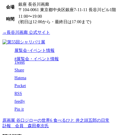
銀座 長谷川画廊
会場
〒104-0061 東京都中央区銀座7-11-11 長谷川ビル1階
11:00〜19:00
時間
(初日は12:00から・最終日は17:00まで)
→長谷川画廊 公式サイト
展覧会･イベント情報
#展覧会・イベント情報
Tweet
Share
Hatena
Pocket
RSS
feedly
Pin it
原画展 谷口ジローの世界6 食べるひと 井之頭五郎の日常
訃報 会員 森田拳次氏