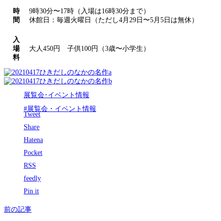
時
9時30分〜17時（入場は16時30分まで）
間
休館日：毎週火曜日（ただし4月29日〜5月5日は無休）
入
場
大人450円 子供100円（3歳〜小学生）
料
展覧会･イベント情報
#展覧会・イベント情報
Tweet
Share
Hatena
Pocket
RSS
feedly
Pin it
前の記事