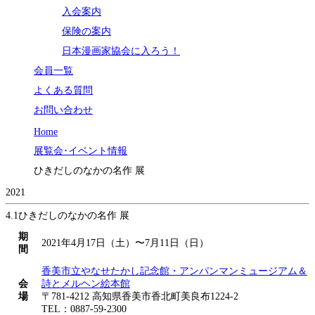
入会案内
保険の案内
日本漫画家協会に入ろう！
会員一覧
よくある質問
お問い合わせ
Home
展覧会･イベント情報
ひきだしのなかの名作 展
2021
4.1
ひきだしのなかの名作 展
期
2021年4月17日（土）〜7月11日（日）
間
香美市立やなせたかし記念館・アンパンマンミュージアム＆
会
詩とメルヘン絵本館
場
〒781-4212 高知県香美市香北町美良布1224-2
TEL：0887-59-2300