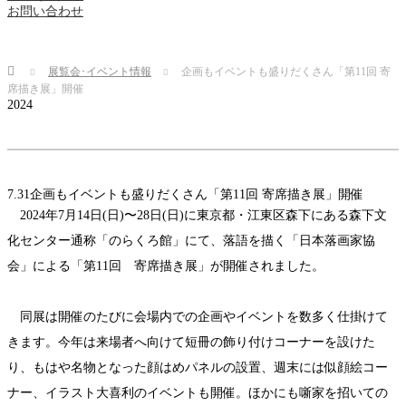
お問い合わせ
Home
展覧会･イベント情報
企画もイベントも盛りだくさん「第11回 寄
席描き展」開催
2024
7.31
企画もイベントも盛りだくさん「第11回 寄席描き展」開催
2024年7月14日(日)〜28日(日)に東京都・江東区森下にある森下文
化センター通称「のらくろ館」にて、落語を描く「日本落画家協
会」による「第11回 寄席描き展」が開催されました。
同展は開催のたびに会場内での企画やイベントを数多く仕掛けて
きます。今年は来場者へ向けて短冊の飾り付けコーナーを設けた
り、もはや名物となった顔はめパネルの設置、週末には似顔絵コー
ナー、イラスト大喜利のイベントも開催。ほかにも噺家を招いての