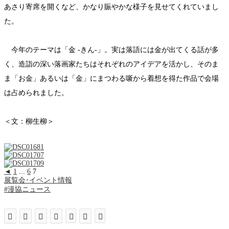
あさり寄席を開くなど、かなり賑やかな様子を見せてくれていまし
た。
今年のテーマは「金 -きん-」。実は落語には金が出てくる話が多
く、造詣の深い落画家たちはそれぞれのアイデアを活かし、そのま
ま「お金」あるいは「金」にまつわる噺から着想を得た作品で会場
は占められました。
＜文：柳生柳＞
◄
1
...
6
7
展覧会･イベント情報
#漫協ニュース