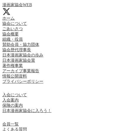
漫画家協会WEB
ホーム
協会について
ごあいさつ
協会概要
組織・役員
賛助会員・協力団体
協会歴代理事長
日本漫画家協会の歩み
日本漫画家協会賞
著作権事業
アーカイブ事業報告
情報公開資料
プライバシーポリシー
入会について
入会案内
保険の案内
日本漫画家協会に入ろう！
会員一覧
よくある質問