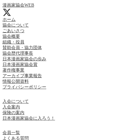
漫画家協会WEB
ホーム
協会について
ごあいさつ
協会概要
組織・役員
賛助会員・協力団体
協会歴代理事長
日本漫画家協会の歩み
日本漫画家協会賞
著作権事業
アーカイブ事業報告
情報公開資料
プライバシーポリシー
入会について
入会案内
保険の案内
日本漫画家協会に入ろう！
会員一覧
よくある質問