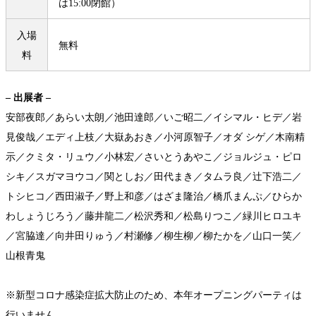
は15:00閉館）
入場
無料
料
– 出展者 –
安部夜郎／あらい太朗／池田達郎／いご昭二／イシマル・ヒデ／岩
見俊哉／エディ上枝／大嶽あおき／小河原智子／オダ シゲ／木南精
示／クミタ・リュウ／小林宏／さいとうあやこ／ジョルジュ・ピロ
シキ／スガマヨウコ／関としお／田代まき／タムラ良／辻下浩二／
トシヒコ／西田淑子／野上和彦／はざま隆治／橋爪まんぷ／ひらか
わしょうじろう／藤井龍二／松沢秀和／松島りつこ／緑川ヒロユキ
／宮脇達／向井田りゅう／村瀬修／柳生柳／柳たかを／山口一笑／
山根青鬼
※新型コロナ感染症拡大防止のため、本年オープニングパーティは
行いません。