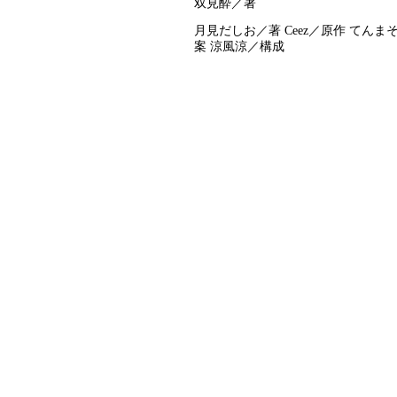
双見酔／著
月見だしお／著 Ceez／原作 てん
案 涼風涼／構成