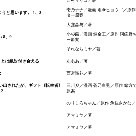
西村マリコ／著
壱乃ナナ／漫画 雨傘ヒョウゴ／原作
うと思います。 1、2
ター原案
大窪晶与／著
小杉繭／漫画 錬金王／原作 阿倍野
8、9
ー原案
それならミヤ／著
しとは絶対付き合える
あああ／著
2
西宮瑠花／著
い出されたが、ギフト《転生者》
三川彡／漫画 蒼乃白兎／原作 緒方
2
原案
のりしろちゃん／原作 魚住さかな
アマミヤ／著
アマミヤ／著