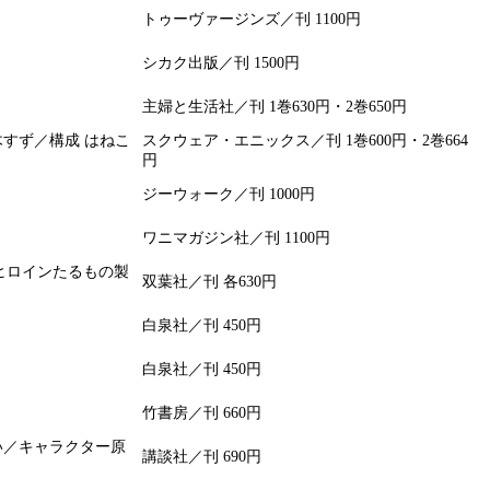
トゥーヴァージンズ／刊 1100円
シカク出版／刊 1500円
主婦と生活社／刊 1巻630円・2巻650円
木すず／構成 はねこ
スクウェア・エニックス／刊 1巻600円・2巻664
円
ジーウォーク／刊 1000円
ワニマガジン社／刊 1100円
案 ヒロインたるもの製
双葉社／刊 各630円
白泉社／刊 450円
白泉社／刊 450円
竹書房／刊 660円
い／キャラクター原
講談社／刊 690円