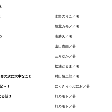
版
E
永野のりこ／著
堀北カモメ／著
5
南勝久／著
山口貴由／著
三月ゆか／著
松浦だるま／著
た命の次に大事なこと
村田慎二郎／著
～ 1
にくきゅうぷにお／著
る話 3
灯乃モト／著
灯乃モト／著