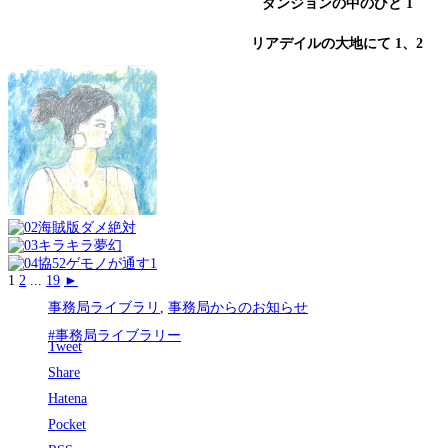
ダンジョンの中のひと 1
リアデイルの大地にて 1、2
1
2
...
19
►
事務局ライブラリ
,
事務局からのお知らせ
#事務局ライブラリー
Tweet
Share
Hatena
Pocket