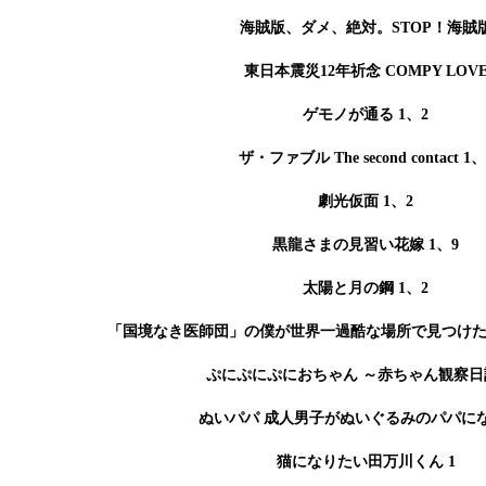
海賊版、ダメ、絶対。STOP！海賊
東日本震災12年祈念 COMPY LOV
ゲモノが通る 1、2
ザ・ファブル The second contact 1、
劇光仮面 1、2
黒龍さまの見習い花嫁 1、9
太陽と月の鋼 1、2
「国境なき医師団」の僕が世界一過酷な場所で見つけ
ぷにぷにぷにおちゃん ～赤ちゃん観察日記
ぬいパパ 成人男子がぬいぐるみのパパにな
猫になりたい田万川くん 1