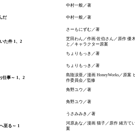
中村一般／著
んだ
中村一般／著
さーもにずむ／著
芝田わん／作画 佐伯さん／原作 優
た件 1、2
と／キャラクター原案
ちょりもっき／著
ちょりもっき／著
島陰涙亜／漫画 HoneyWorks／原
仕事～ 1、2
作委員会／監修
角野ユウ／著
角野ユウ／著
うさみみき／著
河原あな／漫画 猫子／原作 緒方て
至る～ 1
案