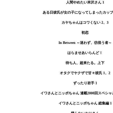
人間やめたい米沢さん 1
ある日彼氏が女の子になってしまったカッ
カヤちゃんはコワくない 2、3
初恋
In Between ～迷わず、彷徨う者～
はらませあいらんど！
待ち人、超来たる。上下
オタクでヤクザで甘々彼氏 1、2
ずったり岩手 1
イワさんとニッポちゃん 連載2000回スペシ
イワさんとニッポちゃん 総集編 1