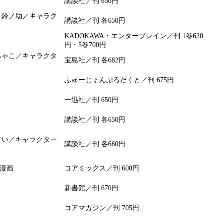
講談社／刊 650円
 鈴ノ助／キャラク
講談社／刊 各650円
KADOKAWA・エンターブレイン／刊 1巻620
円・5巻700円
ちゃこ／キャラクタ
宝島社／刊 各682円
ふゅーじょんぷろだくと／刊 675円
一迅社／刊 650円
講談社／刊 各650円
てい／キャラクター
講談社／刊 各660円
／漫画
コアミックス／刊 600円
新書館／刊 670円
コアマガジン／刊 705円