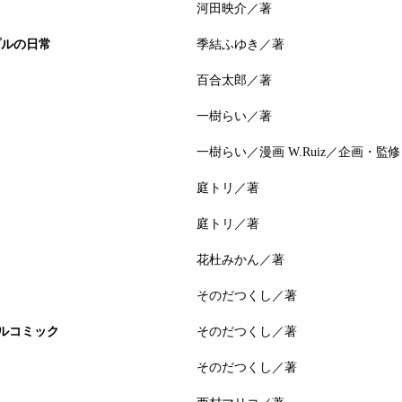
河田映介／著
プルの日常
季結ふゆき／著
百合太郎／著
一樹らい／著
一樹らい／漫画 W.Ruiz／企画・監修
庭トリ／著
庭トリ／著
花杜みかん／著
そのだつくし／著
ャルコミック
そのだつくし／著
そのだつくし／著