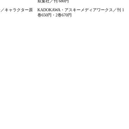
双葉社／刊 680円
まそ／キャラクター原
KADOKAWA・アスキーメディアワークス／刊 1
巻650円・2巻670円