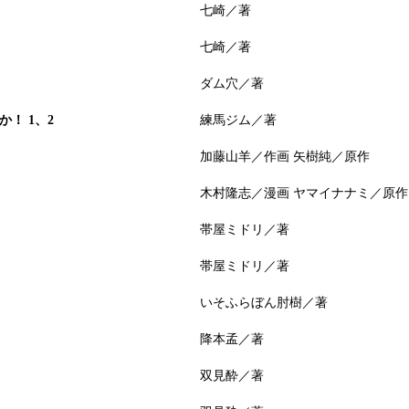
七崎／著
七崎／著
ダム穴／著
！ 1、2
練馬ジム／著
加藤山羊／作画 矢樹純／原作
木村隆志／漫画 ヤマイナナミ／原作
帯屋ミドリ／著
帯屋ミドリ／著
いそふらぼん肘樹／著
降本孟／著
双見酔／著