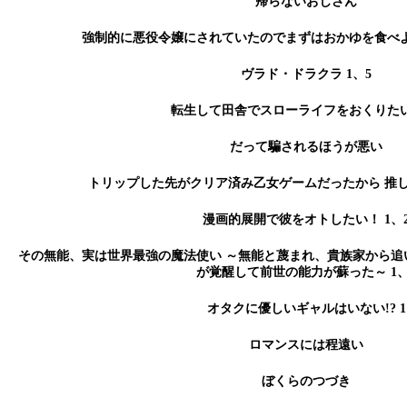
帰らないおじさん
強制的に悪役令嬢にされていたのでまずはおかゆを食べよ
ヴラド・ドラクラ 1、5
転生して田舎でスローライフをおくりたい 
だって騙されるほうが悪い
トリップした先がクリア済み乙女ゲームだったから 推
漫画的展開で彼をオトしたい！ 1、
その無能、実は世界最強の魔法使い ～無能と蔑まれ、貴族家から追
が覚醒して前世の能力が蘇った～ 1、
オタクに優しいギャルはいない!? 1
ロマンスには程遠い
ぼくらのつづき