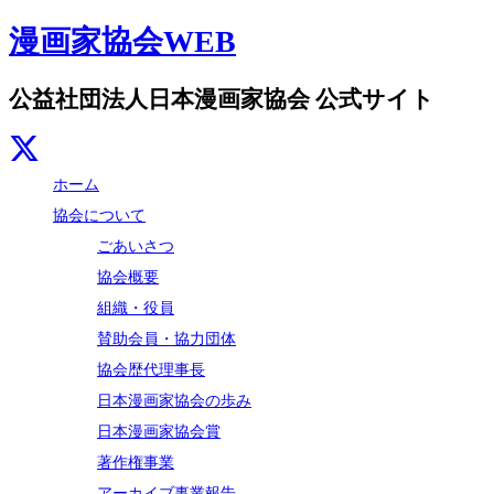
漫画家協会WEB
公益社団法人日本漫画家協会 公式サイト
ホーム
協会について
ごあいさつ
協会概要
組織・役員
賛助会員・協力団体
協会歴代理事長
日本漫画家協会の歩み
日本漫画家協会賞
著作権事業
アーカイブ事業報告