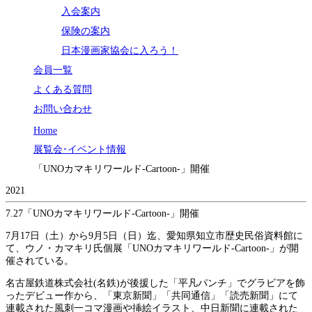
入会案内
保険の案内
日本漫画家協会に入ろう！
会員一覧
よくある質問
お問い合わせ
Home
展覧会･イベント情報
「UNOカマキリワールド-Cartoon-」開催
2021
7.27
「UNOカマキリワールド-Cartoon-」開催
7月17日（土）から9月5日（日）迄、愛知県知立市歴史民俗資料館に
て、ウノ・カマキリ氏個展「UNOカマキリワールド-Cartoon-」が開
催されている。
名古屋鉄道株式会社(名鉄)が後援した「平凡パンチ」でグラビアを飾
ったデビュー作から、「東京新聞」「共同通信」「読売新聞」にて
連載された風刺一コマ漫画や挿絵イラスト、中日新聞に連載された