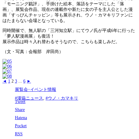
「モーニング戯評」、手掛けた絵本、落語をテーマにした「落
画」、展覧会作品、現在の連載作や新たに女の子を主人公とした漫
画「すっびんチャッピン」等も展示され、ウノ・カマキリファンに
はたまらない会場となっている。
同時開催で、無人駅の「三河知立駅」にてウノ氏が平成6年に行った
「夢人駅漫画展」も復活！
展示作品は時々入れ替わるそうなので、こちらも楽しみだ。
（文・写真：会報部 岸田尚）
◄
1
2
3
...
6
►
展覧会･イベント情報
#漫協ニュース
,
#ウノ・カマキリ
Tweet
Share
Hatena
Pocket
RSS