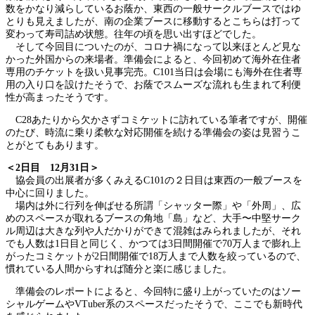
数をかなり減らしているお蔭か、東西の一般サークルブースではゆ
とりも見えましたが、南の企業ブースに移動するとこちらは打って
変わって寿司詰め状態。往年の頃を思い出すほどでした。
そして今回目についたのが、コロナ禍になって以来ほとんど見な
かった外国からの来場者。準備会によると、今回初めて海外在住者
専用のチケットを扱い見事完売。C101当日は会場にも海外在住者専
用の入り口を設けたそうで、お蔭でスムーズな流れも生まれて利便
性が高まったそうです。
C28あたりから欠かさずコミケットに訪れている筆者ですが、開催
のたび、時流に乗り柔軟な対応開催を続ける準備会の姿は見習うこ
とがとてもあります。
＜2日目 12月31日＞
協会員の出展者が多くみえるC101の２日目は東西の一般ブースを
中心に回りました。
場内は外に行列を伸ばせる所謂「シャッター際」や「外周」、広
めのスペースが取れるブースの角地「島」など、大手〜中堅サーク
ル周辺は大きな列や人だかりができて混雑はみられましたが、それ
でも人数は1日目と同じく、かつては3日間開催で70万人まで膨れ上
がったコミケットが2日間開催で18万人まで人数を絞っているので、
慣れている人間からすれば随分と楽に感じました。
準備会のレポートによると、今回特に盛り上がっていたのはソー
シャルゲームやVTuber系のスペースだったそうで、ここでも新時代