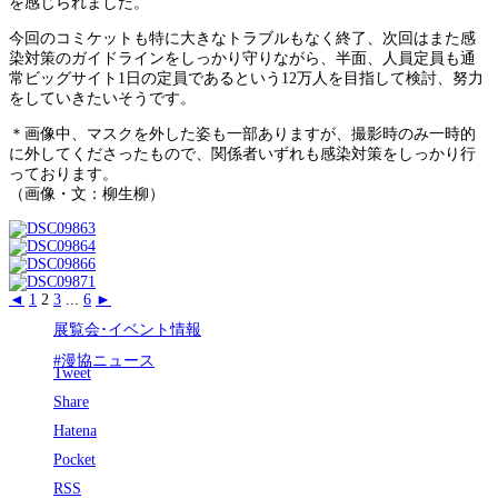
を感じられました。
今回のコミケットも特に大きなトラブルもなく終了、次回はまた感
染対策のガイドラインをしっかり守りながら、半面、人員定員も通
常ビッグサイト1日の定員であるという12万人を目指して検討、努力
をしていきたいそうです。
＊画像中、マスクを外した姿も一部ありますが、撮影時のみ一時的
に外してくださったもので、関係者いずれも感染対策をしっかり行
っております。
（画像・文：柳生柳）
◄
1
2
3
...
6
►
展覧会･イベント情報
#漫協ニュース
Tweet
Share
Hatena
Pocket
RSS