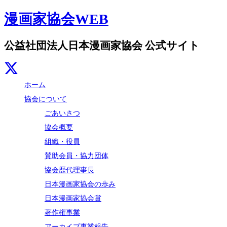
漫画家協会WEB
公益社団法人日本漫画家協会 公式サイト
ホーム
協会について
ごあいさつ
協会概要
組織・役員
賛助会員・協力団体
協会歴代理事長
日本漫画家協会の歩み
日本漫画家協会賞
著作権事業
アーカイブ事業報告