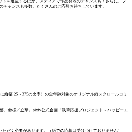
ットを進呈するほか、メディアで作品発表のチャンスも！さらに、プ
賞のチャンスも多数。たくさんのご応募お待ちしています。
としたときに縦幅 25～375の比率）の全年齢対象のオリジナル縦スクロールコミ
、命様／立華』pixiv公式企画「執筆応援プロジェクト～ハッピーエ
いただく必要があります。（紙での応募は受けつけておりません）