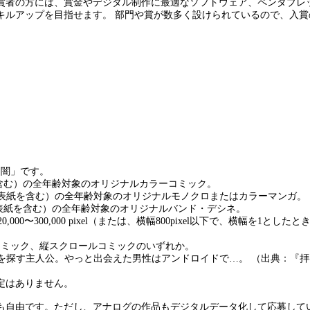
賞者の方には、賞金やデジタル制作に最適なソフトウェア、ペンタブレ
キルアップを目指せます。 部門や賞が数多く設けられているので、入
と闇」です。
を含む）の全年齢対象のオリジナルカラーコミック。
ジ（表紙を含む）の全年齢対象のオリジナルモノクロまたはカラーマンガ。
（表紙を含む）の全年齢対象のオリジナルバンド・デシネ。
000〜300,000 pixel（または、横幅800pixel以下で、横幅を1
コミック、縦スクロールコミックのいずれか。
探す主人公。やっと出会えた男性はアンドロイドで…。 （出典：『拝啓
定はありません。
も自由です。ただし、アナログの作品もデジタルデータ化して応募して