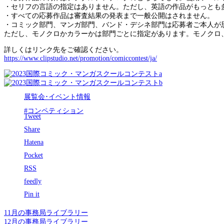
・セリフの言語の指定はありません。ただし、英語の作品がもっとも
・すべての応募作品は審査結果の発表まで一般公開はされません。
・コミック部門、マンガ部門、バンド・デシネ部門は応募者ご本人が
ただし、モノクロかカラーかは部門ごとに指定があります。モノクロ
詳しくはリンク先をご確認ください。
https://www.clipstudio.net/promotion/comiccontest/ja/
展覧会･イベント情報
#コンペティション
Tweet
Share
Hatena
Pocket
RSS
feedly
Pin it
11月の事務局ライブラリー
12月の事務局ライブラリー