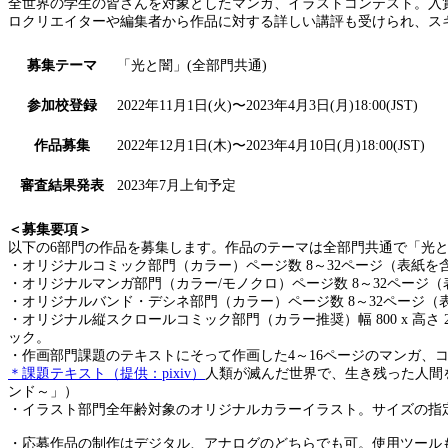
全世界の学生の皆さんを対象としたマンガ、イラストコンテスト。入
ロクリエイターや編集者から作品に対する詳しい講評も受けられ、ス
募集テーマ
「光と闇」(全部門共通)
参加校登録
2022年11月1日(火)〜2023年4月3日(月)18:00(JST)
作品募集
2022年12月1日(木)〜2023年4月10日(月)18:00(JST)
審査結果発表
2023年7月上旬予定
＜募集要項＞
以下の6部門の作品を募集します。作品のテーマは全部門共通で「光
・オリジナルコミック部門（カラー）ページ数 8～32ページ（表紙
・オリジナルマンガ部門（カラー/モノクロ）ページ数 8～32ペー
・オリジナルバンド・デシネ部門（カラー）ページ数 8～32ページ
・オリジナル縦スクロールコミック部門（カラー推奨）幅 800 x 高さ 20,
ック。
・作画部門課題のテキストにそって作画した4～16ページのマンガ、
＊課題テキスト（提供：pixiv）
人類が滅んだ世界で、生き残った人間を
ンド～」）
・イラスト部門全年齢対象のオリジナルカラーイラスト。サイズの指
・応募作品の制作はデジタル、アナログのどちらでも可。使用ツール