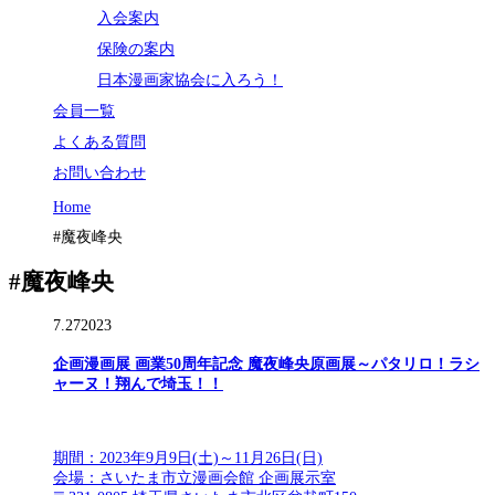
入会案内
保険の案内
日本漫画家協会に入ろう！
会員一覧
よくある質問
お問い合わせ
Home
#魔夜峰央
#魔夜峰央
7.27
2023
企画漫画展 画業50周年記念 魔夜峰央原画展～パタリロ！ラシ
ャーヌ！翔んで埼玉！！
期間：2023年9月9日(土)～11月26日(日)
会場：さいたま市立漫画会館 企画展示室