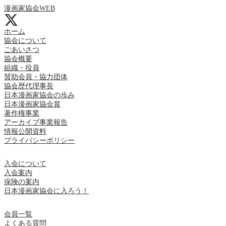
漫画家協会WEB
ホーム
協会について
ごあいさつ
協会概要
組織・役員
賛助会員・協力団体
協会歴代理事長
日本漫画家協会の歩み
日本漫画家協会賞
著作権事業
アーカイブ事業報告
情報公開資料
プライバシーポリシー
入会について
入会案内
保険の案内
日本漫画家協会に入ろう！
会員一覧
よくある質問