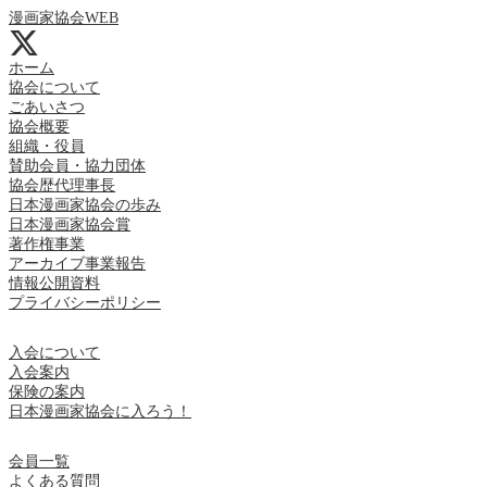
漫画家協会WEB
ホーム
協会について
ごあいさつ
協会概要
組織・役員
賛助会員・協力団体
協会歴代理事長
日本漫画家協会の歩み
日本漫画家協会賞
著作権事業
アーカイブ事業報告
情報公開資料
プライバシーポリシー
入会について
入会案内
保険の案内
日本漫画家協会に入ろう！
会員一覧
よくある質問