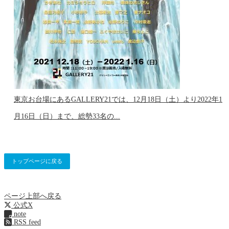
東京お台場にあるGALLERY21では、12月18日（土）より2022年1
月16日（日）まで、総勢33名の...
トップページに戻る
ページ上部へ戻る
公式X
note
RSS feed