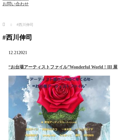
お問い合わせ
Home
#西川伸司
#西川伸司
12.21
2021
“お台場アーティストファイル”Wonderful World ! III 展