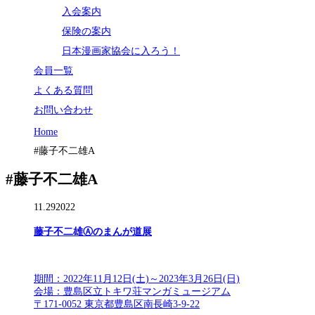
入会案内
保険の案内
日本漫画家協会に入ろう！
会員一覧
よくある質問
お問い合わせ
Home
#藤子不二雄A
#藤子不二雄A
11.29
2022
藤子不二雄Ⓐのまんが道展
期間：2022年11月12日(土)～2023年3月26日(日)
会場：豊島区立トキワ荘マンガミュージアム
〒171-0052 東京都豊島区南長崎3-9-22