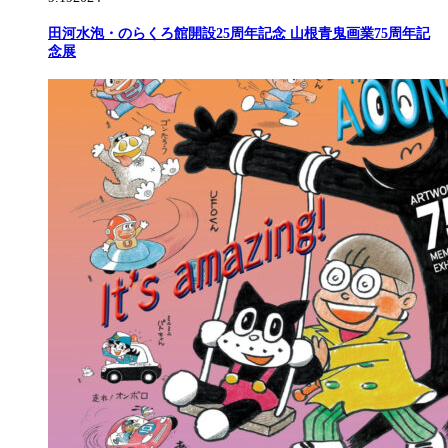
田河水泡・のらくろ館開設25周年記念 山根青鬼画業75周年記
念展