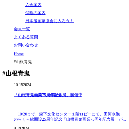
入会案内
保険の案内
日本漫画家協会に入ろう！
会員一覧
よくある質問
お問い合わせ
Home
#山根青鬼
#山根青鬼
10.15
2024
「山根青鬼画業75周年記念展」開催中
10/20まで、森下文化センター１階ロビーにて、田河水泡・
のらくろ館開設25周年記念「山根青鬼画業75周年記念展」が...
9.19
2024