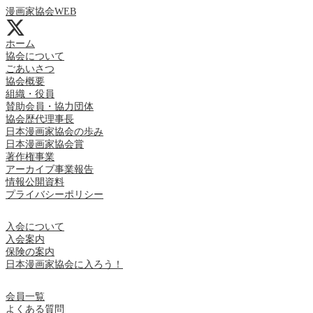
漫画家協会WEB
ホーム
協会について
ごあいさつ
協会概要
組織・役員
賛助会員・協力団体
協会歴代理事長
日本漫画家協会の歩み
日本漫画家協会賞
著作権事業
アーカイブ事業報告
情報公開資料
プライバシーポリシー
入会について
入会案内
保険の案内
日本漫画家協会に入ろう！
会員一覧
よくある質問